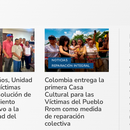
NOTICIAS
REPARACIÓN INTEGRAL
ños, Unidad
Colombia entrega la
íctimas
primera Casa
solución de
Cultural para las
miento
Víctimas del Pueblo
vo a la
Rrom como medida
ad del
de reparación
colectiva