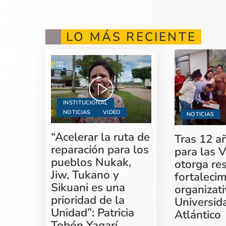
LO MÁS RECIENTE
INSTITUCIONAL
NOTICIAS
VIDEO
NOTICIAS
“Acelerar la ruta de
Tras 12 a
reparación para los
para las V
pueblos Nukak,
otorga re
Jiw, Tukano y
fortaleci
Sikuani es una
organizati
prioridad de la
Universid
Unidad”: Patricia
Atlántico
Tobón Yagarí