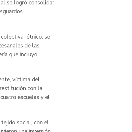
al se logró consolidar
esguardos
 colectiva étnico, se
tesanales de las
ería que incluyo
ente, víctima del
restitución con la
cuatro escuelas y el
ejido social, con el
uvieron una inversión