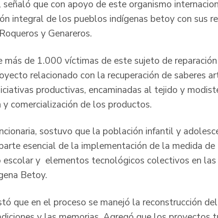
 señaló que con apoyo de este organismo internacion
ión integral de los pueblos indígenas betoy con sus r
, Roqueros y Genareros.
ue más de 1.000 víctimas de este sujeto de reparación
royecto relacionado con la recuperación de saberes ar
niciativas productivas, encaminadas al tejido y modist
 y comercialización de los productos.
ncionaria, sostuvo que la población infantil y adolesc
 parte esencial de la implementación de la medida de 
o escolar y elementos tecnológicos colectivos en las 
gena Betoy.
ó que en el proceso se manejó la reconstrucción del t
radiciones y las memorias. Agregó que los proyectos t