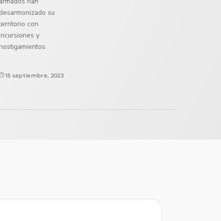
armados han
desarmonizado su
territorio con
incursiones y
hostigamientos.
15 septiembre, 2023