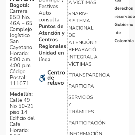
A VÍCTIMAS
Bogotá:
Festivos
derechos
Carrera
Auto
SNARIV-
reservado
85D No.
consulta
SISTEMA
46A – 65
Gobierno
Puntos de
NACIONAL
Complejo
Atención y
de
logístico
DE
Centros
Colombia
San
ATENCIÓN Y
Regionales
Cayetano
REPARACIÓN
Unidad en
Horario:
INTEGRAL A
línea
8:00 a.m. –
VÍCTIMAS
4:00 p.m.
Código
Centro
TRANSPARENCIA
Postal:
de
relevo
111071
PARTICIPA
Medellín:
SERVICIOS
Calle 49
Y
No 50-21
TRÁMITES
piso 14
Edificio del
PARTICIPACIÓN
Café
Horario:
INFORMACIÓN