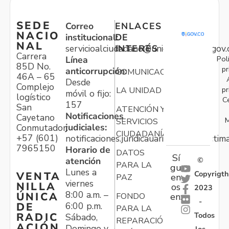
SEDE
Correo
ENLACES
NACIO
institucional:
DE
NAL
servicioalciudadano@unidadvictimas.gov.
INTERÉS
Carrera
Pol
Línea
85D No.
pr
anticorrupción:
COMUNICACIONES
46A – 65
Desde
Complejo
pr
LA UNIDAD
móvil o fijo:
logístico
C
157
San
ATENCIÓN Y
Notificaciones
Cayetano
M
SERVICIOS
judiciales:
Conmutador:
CIUDADANÍA
+57 (601)
notificaciones.juridicauariv@unidadvictim
7965150
Horario de
DATOS
Sí
atención
©
PARA LA
gu
Lunes a
Copyrigth
VENTA
en
PAZ
viernes
NILLA
os
2023
8:00 a.m. –
ÚNICA
FONDO
en:
-
6:00 p.m.
DE
PARA LA
Todos
RADIC
Sábado,
REPARACIÓN
ACIÓN
Domingo y
los