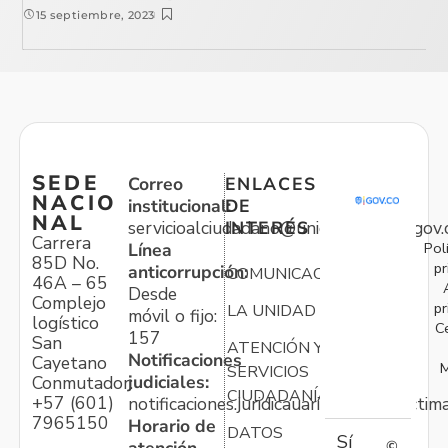
15 septiembre, 2023
SEDE
Correo
ENLACES
NACIO
institucional:
DE
NAL
servicioalciudadano@unidadvictimas.gov.
INTERÉS
Carrera
Pol
Línea
85D No.
pr
anticorrupción:
COMUNICACIONES
46A – 65
Desde
Complejo
pr
LA UNIDAD
móvil o fijo:
logístico
C
157
San
ATENCIÓN Y
Notificaciones
Cayetano
M
SERVICIOS
judiciales:
Conmutador:
CIUDADANÍA
+57 (601)
notificaciones.juridicauariv@unidadvictim
7965150
Horario de
DATOS
Sí
©