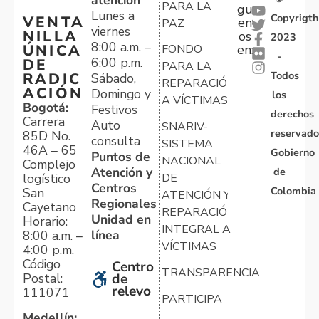
atención
PARA LA
gu
Lunes a
Copyrigth
VENTA
en
PAZ
viernes
NILLA
os
2023
8:00 a.m. –
ÚNICA
FONDO
en:
-
6:00 p.m.
DE
PARA LA
Todos
RADIC
Sábado,
REPARACIÓN
ACIÓN
Domingo y
los
A VÍCTIMAS
Bogotá:
Festivos
derechos
Carrera
Auto
SNARIV-
reservado
85D No.
consulta
SISTEMA
46A – 65
Gobierno
Puntos de
NACIONAL
Complejo
Atención y
de
logístico
DE
Centros
Colombia
San
ATENCIÓN Y
Regionales
Cayetano
REPARACIÓN
Unidad en
Horario:
INTEGRAL A
línea
8:00 a.m. –
VÍCTIMAS
4:00 p.m.
Código
Centro
TRANSPARENCIA
Postal:
de
relevo
111071
PARTICIPA
Medellín: