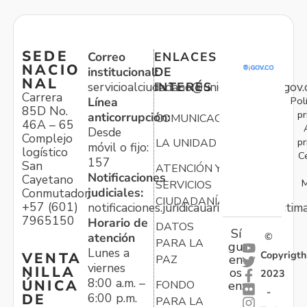
SEDE
Correo
ENLACES
NACIO
institucional:
DE
NAL
servicioalciudadano@unidadvictimas.gov.
INTERÉS
Carrera
Pol
Línea
85D No.
pr
anticorrupción:
COMUNICACIONES
46A – 65
Desde
Complejo
pr
LA UNIDAD
móvil o fijo:
logístico
C
157
San
ATENCIÓN Y
Notificaciones
Cayetano
M
SERVICIOS
judiciales:
Conmutador:
CIUDADANÍA
+57 (601)
notificaciones.juridicauariv@unidadvictim
7965150
Horario de
DATOS
Sí
atención
©
PARA LA
gu
Lunes a
Copyrigth
VENTA
en
PAZ
viernes
NILLA
os
2023
8:00 a.m. –
ÚNICA
FONDO
en:
-
6:00 p.m.
DE
PARA LA