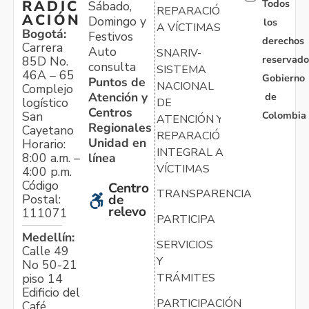
Todos
RADIC
Sábado,
REPARACIÓN
ACIÓN
Domingo y
los
A VÍCTIMAS
Bogotá:
Festivos
derechos
Carrera
Auto
SNARIV-
reservado
85D No.
consulta
SISTEMA
46A – 65
Gobierno
Puntos de
NACIONAL
Complejo
Atención y
de
logístico
DE
Centros
Colombia
San
ATENCIÓN Y
Regionales
Cayetano
REPARACIÓN
Unidad en
Horario:
INTEGRAL A
línea
8:00 a.m. –
VÍCTIMAS
4:00 p.m.
Código
Centro
TRANSPARENCIA
Postal:
de
relevo
111071
PARTICIPA
Medellín:
SERVICIOS
Calle 49
Y
No 50-21
TRÁMITES
piso 14
Edificio del
PARTICIPACIÓN
Café