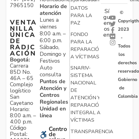
7965150
Horario de
DATOS
Sí
atención
©
PARA LA
gu
Lunes a
Copyrigth
VENTA
en
PAZ
viernes
NILLA
os
2023
8:00 a.m. –
ÚNICA
FONDO
en:
-
6:00 p.m.
DE
PARA LA
Todos
RADIC
Sábado,
REPARACIÓN
ACIÓN
Domingo y
los
A VÍCTIMAS
Bogotá:
Festivos
derechos
Carrera
Auto
SNARIV-
reservado
85D No.
consulta
SISTEMA
46A – 65
Gobierno
Puntos de
NACIONAL
Complejo
Atención y
de
logístico
DE
Centros
Colombia
San
ATENCIÓN Y
Regionales
Cayetano
REPARACIÓN
Unidad en
Horario:
INTEGRAL A
línea
8:00 a.m. –
VÍCTIMAS
4:00 p.m.
Código
Centro
TRANSPARENCIA
Postal:
de