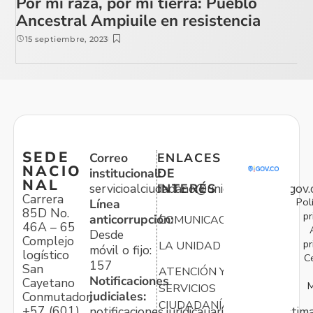
Por mi raza, por mi tierra: Pueblo
Ancestral Ampiuile en resistencia
15 septiembre, 2023
SEDE
Correo
ENLACES
NACIO
institucional:
DE
NAL
servicioalciudadano@unidadvictimas.gov.
INTERÉS
Carrera
Pol
Línea
85D No.
pr
anticorrupción:
COMUNICACIONES
46A – 65
Desde
Complejo
pr
LA UNIDAD
móvil o fijo:
logístico
C
157
San
ATENCIÓN Y
Notificaciones
Cayetano
M
SERVICIOS
judiciales:
Conmutador:
CIUDADANÍA
+57 (601)
notificaciones.juridicauariv@unidadvictim