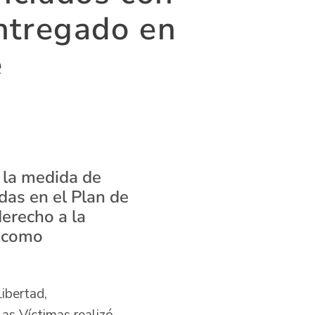
entregado en
e
 la medida de
das en el Plan de
derecho a la
o como
ibertad,