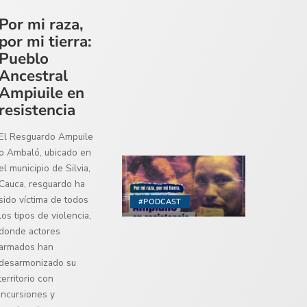
Por mi raza,
por mi tierra:
Pueblo
Ancestral
Ampiuile en
resistencia
El Resguardo Ampuile
o Ambaló, ubicado en
el municipio de Silvia,
Cauca, resguardo ha
sido víctima de todos
#PODCAST
los tipos de violencia,
donde actores
armados han
desarmonizado su
territorio con
incursiones y