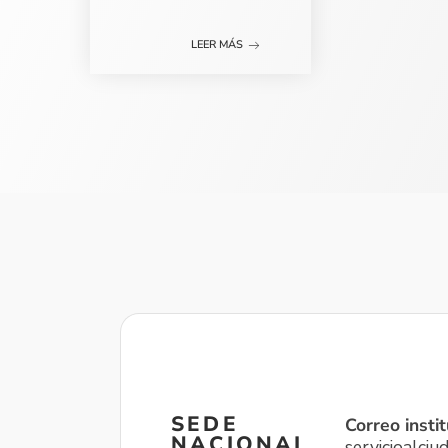
LEER MÁS
SEDE
Correo instit
NACIONAL
servicioalci