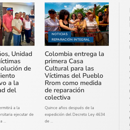
NOTICIAS
REPARACIÓN INTEGRAL
ños, Unidad
Colombia entrega la
íctimas
primera Casa
solución de
Cultural para las
miento
Víctimas del Pueblo
vo a la
Rrom como medida
ad del
de reparación
colectiva
mitirá a la
Quince años después de la
sitaria ejecutar de
expedición del Decreto Ley 4634
ma
...
de
...