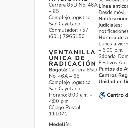
Carrera 85D No. 46A
Línea antico
– 65
Desde móvil o
Complejo logístico
Notificacion
San Cayetano
judiciales:
Conmutador: +57
notificacione
(601) 7965150
Horario de a
Lunes a viern
– 6:00 p.m.
VENTANILLA
Sábado, Dom
ÚNICA DE
Festivos Aut
RADICACIÓN
Puntos de A
Bogotá:
Carrera 85D
Centros Reg
No. 46A – 65
Unidad en l
Complejo logístico
San Cayetano
Horario: 8:00 a.m. –
Centro d
4:00 p.m.
Código Postal:
111071
Medellín: