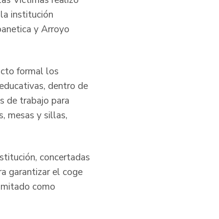
as Víctimas realizó
a institución
banetica y Arroyo
acto formal los
 educativas, dentro de
os de trabajo para
, mesas y sillas,
stitución, concertadas
a garantizar el coge
 limitado como