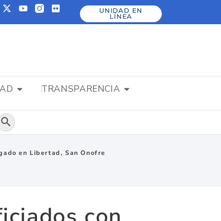
UNIDAD EN
LÍNEA
DAD
TRANSPARENCIA
Botón de búsqueda
egado en Libertad, San Onofre
iciados con