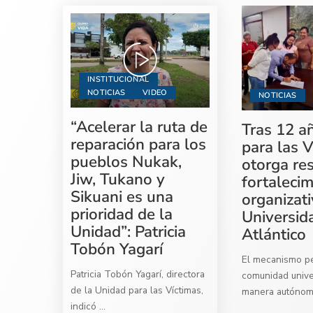
INSTITUCIONAL
NOTICIAS
VIDEO
NOTICIAS
“Acelerar la ruta de
Tras 12 a
reparación para los
para las V
pueblos Nukak,
otorga re
Jiw, Tukano y
fortaleci
Sikuani es una
organizati
prioridad de la
Universid
Unidad”: Patricia
Atlántico
Tobón Yagarí
El mecanismo per
Patricia Tobón Yagarí, directora
comunidad univer
de la Unidad para las Víctimas,
manera autóno
indicó
...