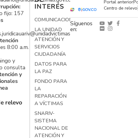
Portal anterior
Po
INTERÉS
rrupción:
Centro de relevo
 fijo: 157
es
COMUNICACIONES
Síguenos
en:
LA UNIDAD
s.juridicauariv@unidadvictimas.gov.co
ATENCIÓN Y
tención
es 8:00 a.m.
SERVICIOS
CIUDADANÍA
ingo y
DATOS PARA
o consulta
LA PAZ
tención y
ionales
FONDO PARA
ínea
LA
REPARACIÓN
e relevo
A VÍCTIMAS
SNARIV-
SISTEMA
NACIONAL DE
ATENCIÓN Y