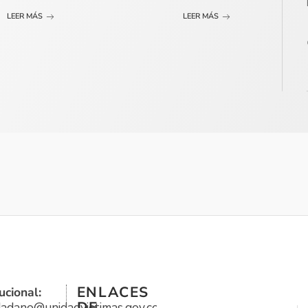
LEER MÁS
LEER MÁS
ENLACES
ucional:
DE
udadano@unidadvictimas.gov.co