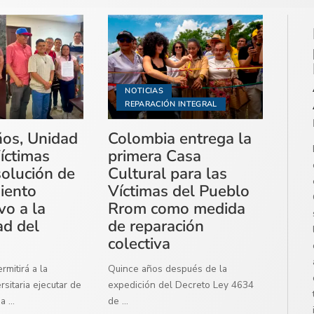
NOTICIAS
REPARACIÓN INTEGRAL
ños, Unidad
Colombia entrega la
íctimas
primera Casa
solución de
Cultural para las
miento
Víctimas del Pueblo
vo a la
Rrom como medida
ad del
de reparación
colectiva
mitirá a la
Quince años después de la
sitaria ejecutar de
expedición del Decreto Ley 4634
ma
...
de
...