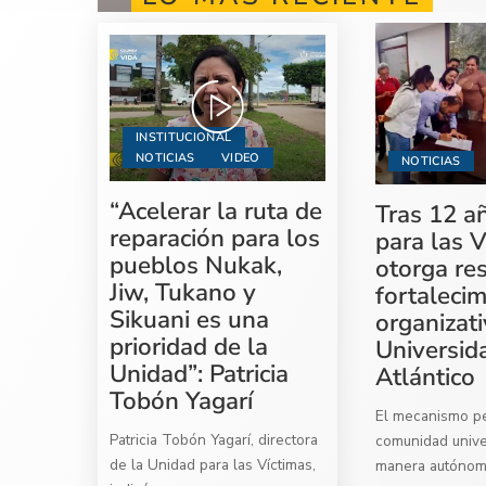
INSTITUCIONAL
NOTICIAS
VIDEO
NOTICIAS
“Acelerar la ruta de
Tras 12 a
reparación para los
para las V
pueblos Nukak,
otorga re
Jiw, Tukano y
fortaleci
Sikuani es una
organizati
prioridad de la
Universid
Unidad”: Patricia
Atlántico
Tobón Yagarí
El mecanismo per
Patricia Tobón Yagarí, directora
comunidad univer
de la Unidad para las Víctimas,
manera autóno