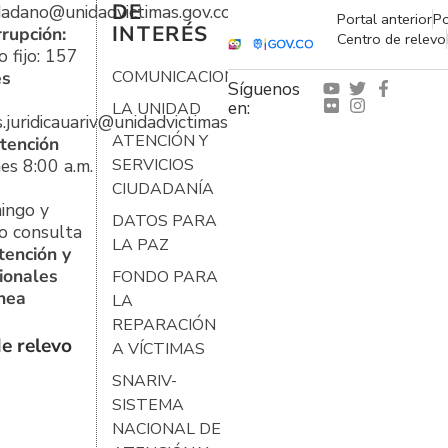
DE
udadano@unidadvictimas.gov.co
Portal anterior
Po
INTERÉS
rrupción:
Centro de relevo
 fijo: 157
es
COMUNICACIONES
Síguenos
en:
LA UNIDAD
s.juridicauariv@unidadvictimas.gov.co
ATENCIÓN Y
tención
es 8:00 a.m.
SERVICIOS
CIUDADANÍA
ingo y
DATOS PARA
o consulta
LA PAZ
tención y
ionales
FONDO PARA
ínea
LA
REPARACIÓN
e relevo
A VÍCTIMAS
SNARIV-
SISTEMA
NACIONAL DE