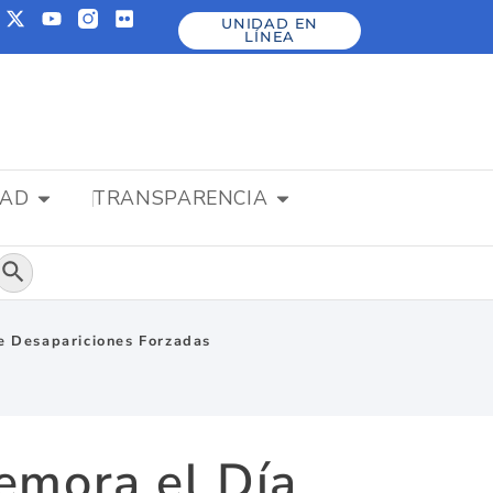
UNIDAD EN
LÍNEA
DAD
TRANSPARENCIA
Botón de búsqueda
e Desapariciones Forzadas
mora el Día