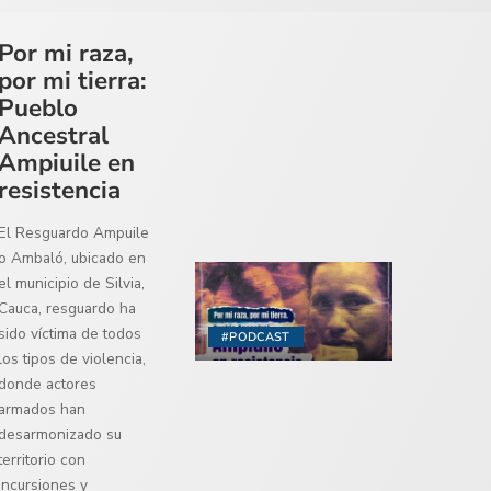
Por mi raza,
por mi tierra:
Pueblo
Ancestral
Ampiuile en
resistencia
El Resguardo Ampuile
o Ambaló, ubicado en
el municipio de Silvia,
Cauca, resguardo ha
sido víctima de todos
#PODCAST
los tipos de violencia,
donde actores
armados han
desarmonizado su
territorio con
incursiones y