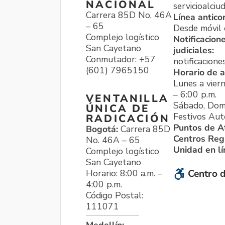
NACIONAL
servicioalci
Carrera 85D No. 46A
Línea antico
– 65
Desde móvil o
Complejo logístico
Notificacion
San Cayetano
judiciales:
Conmutador: +57
notificacione
(601) 7965150
Horario de a
Lunes a viern
– 6:00 p.m.
VENTANILLA
Sábado, Dom
ÚNICA DE
Festivos Aut
RADICACIÓN
Puntos de A
Bogotá:
Carrera 85D
Centros Reg
No. 46A – 65
Unidad en l
Complejo logístico
San Cayetano
Horario: 8:00 a.m. –
Centro d
4:00 p.m.
Código Postal:
111071