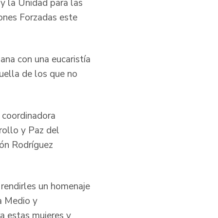
y la Unidad para las
iones Forzadas este
ana con una eucaristía
uella de los que no
, coordinadora
ollo y Paz del
món Rodríguez
 rendirles un homenaje
a Medio y
a estas mujeres y