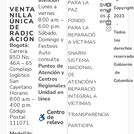
atención
PARA LA
gu
Lunes a
Copyrigth
VENTA
en
PAZ
viernes
NILLA
os
2023
8:00 a.m. –
ÚNICA
FONDO
en:
-
6:00 p.m.
DE
PARA LA
Todos
RADIC
Sábado,
REPARACIÓN
ACIÓN
Domingo y
los
A VÍCTIMAS
Bogotá:
Festivos
derechos
Carrera
Auto
SNARIV-
reservado
85D No.
consulta
SISTEMA
46A – 65
Gobierno
Puntos de
NACIONAL
Complejo
Atención y
de
logístico
DE
Centros
Colombia
San
ATENCIÓN Y
Regionales
Cayetano
REPARACIÓN
Unidad en
Horario:
INTEGRAL A
línea
8:00 a.m. –
VÍCTIMAS
4:00 p.m.
Código
Centro
TRANSPARENCIA
Postal:
de
relevo
111071
PARTICIPA
Medellín: