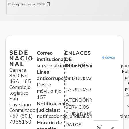
15 septiembre, 2023
SEDE
Correo
ENLACES
NACIO
institucional:
DE
NAL
servicioalciudadano@unidadvictimas.gov.
INTERÉS
Carrera
Pol
Línea
85D No.
pr
anticorrupción:
COMUNICACIONES
46A – 65
Desde
Complejo
pr
LA UNIDAD
móvil o fijo:
logístico
C
157
San
ATENCIÓN Y
Notificaciones
Cayetano
M
SERVICIOS
judiciales:
Conmutador:
CIUDADANÍA
+57 (601)
notificaciones.juridicauariv@unidadvictim
7965150
Horario de
DATOS
Sí
©