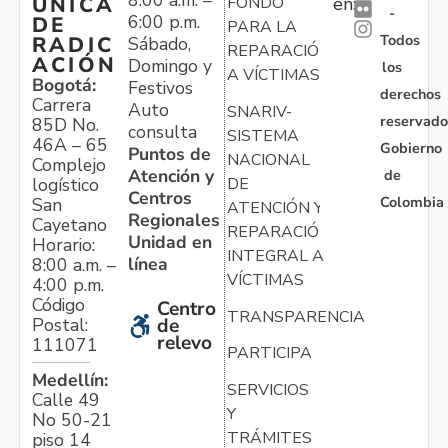
ÚNICA
FONDO
en:
-
6:00 p.m.
DE
PARA LA
Todos
RADIC
Sábado,
REPARACIÓN
ACIÓN
Domingo y
los
A VÍCTIMAS
Bogotá:
Festivos
derechos
Carrera
Auto
SNARIV-
reservado
85D No.
consulta
SISTEMA
46A – 65
Gobierno
Puntos de
NACIONAL
Complejo
Atención y
de
logístico
DE
Centros
Colombia
San
ATENCIÓN Y
Regionales
Cayetano
REPARACIÓN
Unidad en
Horario:
INTEGRAL A
línea
8:00 a.m. –
VÍCTIMAS
4:00 p.m.
Código
Centro
TRANSPARENCIA
Postal:
de
relevo
111071
PARTICIPA
Medellín:
SERVICIOS
Calle 49
Y
No 50-21
TRÁMITES
piso 14