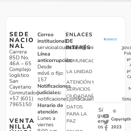
SEDE
Correo
ENLACES
NACIO
institucional:
DE
NAL
servicioalciudadano@unidadvictimas.gov.
INTERÉS
Carrera
Pol
Línea
85D No.
pr
anticorrupción:
COMUNICACIONES
46A – 65
Desde
Complejo
pr
LA UNIDAD
móvil o fijo:
logístico
C
157
San
ATENCIÓN Y
Notificaciones
Cayetano
M
SERVICIOS
judiciales:
Conmutador:
CIUDADANÍA
+57 (601)
notificaciones.juridicauariv@unidadvictim
7965150
Horario de
DATOS
Sí
atención
©
PARA LA
gu
Lunes a
Copyrigth
VENTA
en
PAZ
viernes
NILLA
os
2023
8:00 a.m. –