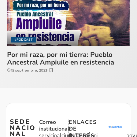
#PODCAST
Por mi raza, por mi tierra: Pueblo
Ancestral Ampiuile en resistencia
15 septiembre, 2023
SEDE
Correo
ENLACES
NACIO
institucional:
DE
NAL
servicioalciudadano@unidadvictimas.gov.
INTERÉS