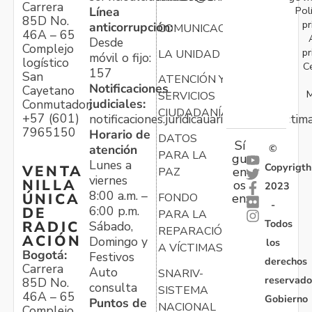
Carrera
Pol
Línea
85D No.
pr
anticorrupción:
COMUNICACIONES
46A – 65
Desde
Complejo
pr
LA UNIDAD
móvil o fijo:
logístico
C
157
San
ATENCIÓN Y
Notificaciones
Cayetano
M
SERVICIOS
judiciales:
Conmutador:
CIUDADANÍA
+57 (601)
notificaciones.juridicauariv@unidadvictim
7965150
Horario de
DATOS
Sí
atención
©
PARA LA
gu
Lunes a
Copyrigth
VENTA
en
PAZ
viernes
NILLA
os
2023
8:00 a.m. –
ÚNICA
FONDO
en:
-
6:00 p.m.
DE
PARA LA
Todos
RADIC
Sábado,
REPARACIÓN
ACIÓN
Domingo y
los
A VÍCTIMAS
Bogotá:
Festivos
derechos
Carrera
Auto
SNARIV-
reservado
85D No.
consulta
SISTEMA
46A – 65
Gobierno
Puntos de
NACIONAL
Complejo