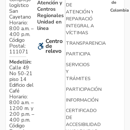
Atención y
de
logístico
DE
Centros
Colombia
San
ATENCIÓN Y
Regionales
Cayetano
REPARACIÓN
Unidad en
Horario:
INTEGRAL A
línea
8:00 a.m. –
VÍCTIMAS
4:00 p.m.
Código
Centro
TRANSPARENCIA
Postal:
de
relevo
111071
PARTICIPA
Medellín:
SERVICIOS
Calle 49
Y
No 50-21
TRÁMITES
piso 14
Edificio del
PARTICIPACIÓN
Café
Horario:
INFORMACIÓN
8:00 a.m. –
12:00 m. y
CERTIFICADO
2:00 p.m. –
DE
4:00 p.m.
ACCESIBILIDAD
Código