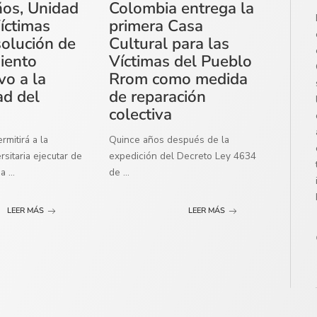
ños, Unidad
Colombia entrega la
íctimas
primera Casa
solución de
Cultural para las
miento
Víctimas del Pueblo
vo a la
Rrom como medida
ad del
de reparación
colectiva
mitirá a la
Quince años después de la
sitaria ejecutar de
expedición del Decreto Ley 4634
ma
...
de
...
LEER MÁS
LEER MÁS