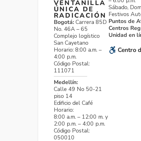
– 6:00 p.m.
VENTANILLA
Sábado, Dom
ÚNICA DE
Festivos Aut
RADICACIÓN
Puntos de A
Bogotá:
Carrera 85D
Centros Reg
No. 46A – 65
Unidad en l
Complejo logístico
San Cayetano
Horario: 8:00 a.m. –
Centro d
4:00 p.m.
Código Postal:
111071
Medellín:
Calle 49 No 50-21
piso 14
Edificio del Café
Horario:
8:00 a.m. – 12:00 m. y
2:00 p.m. – 4:00 p.m.
Código Postal:
050010