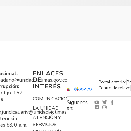
ENLACES
ucional:
DE
udadano@unidadvictimas.gov.co
Portal anterior
Po
INTERÉS
rrupción:
Centro de relevo
 fijo: 157
es
COMUNICACIONES
Síguenos
en:
LA UNIDAD
s.juridicauariv@unidadvictimas.gov.co
ATENCIÓN Y
tención
es 8:00 a.m.
SERVICIOS