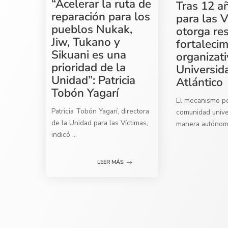
“Acelerar la ruta de
Tras 12 a
reparación para los
para las V
pueblos Nukak,
otorga re
Jiw, Tukano y
fortaleci
Sikuani es una
organizati
prioridad de la
Universid
Unidad”: Patricia
Atlántico
Tobón Yagarí
El mecanismo per
Patricia Tobón Yagarí, directora
comunidad univer
de la Unidad para las Víctimas,
manera autóno
indicó
...
LEER MÁS