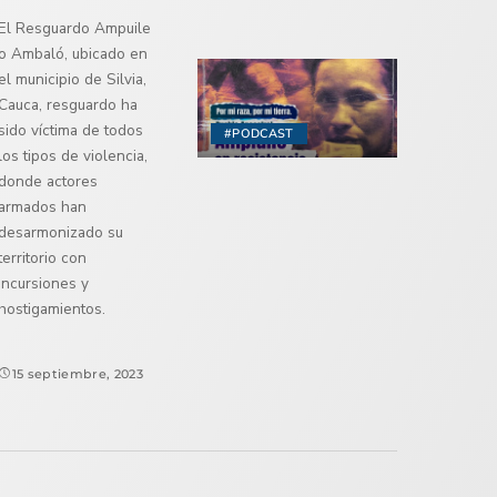
El Resguardo Ampuile
o Ambaló, ubicado en
el municipio de Silvia,
Cauca, resguardo ha
sido víctima de todos
#PODCAST
los tipos de violencia,
donde actores
armados han
desarmonizado su
territorio con
incursiones y
hostigamientos.
15 septiembre, 2023