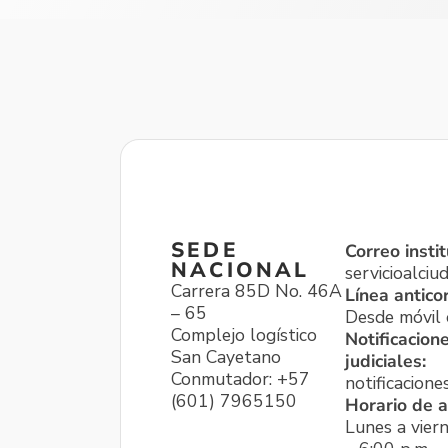
SEDE
Correo instit
NACIONAL
servicioalci
Carrera 85D No. 46A
Línea antico
– 65
Desde móvil o
Complejo logístico
Notificacion
San Cayetano
judiciales:
Conmutador: +57
notificacione
(601) 7965150
Horario de a
Lunes a viern