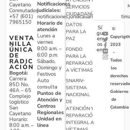
Notificaciones
Cayetano
M
SERVICIOS
judiciales:
Conmutador:
CIUDADANÍA
+57 (601)
notificaciones.juridicauariv@unidadvictim
7965150
Horario de
DATOS
Sí
atención
©
PARA LA
gu
Lunes a
Copyrigth
VENTA
en
PAZ
viernes
NILLA
os
2023
8:00 a.m. –
ÚNICA
FONDO
en:
-
6:00 p.m.
DE
PARA LA
Todos
RADIC
Sábado,
REPARACIÓN
ACIÓN
Domingo y
los
A VÍCTIMAS
Bogotá:
Festivos
derechos
Carrera
Auto
SNARIV-
reservado
85D No.
consulta
SISTEMA
46A – 65
Gobierno
Puntos de
NACIONAL
Complejo
Atención y
de
logístico
DE
Centros
Colombia
San
ATENCIÓN Y
Regionales
Cayetano
REPARACIÓN
Unidad en
Horario:
INTEGRAL A
línea
8:00 a.m. –
VÍCTIMAS