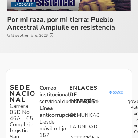
#PODCAST
Por mi raza, por mi tierra: Pueblo
Ancestral Ampiuile en resistencia
15 septiembre, 2023
SEDE
Correo
ENLACES
NACIO
institucional:
DE
NAL
servicioalciudadano@unidadvictimas.gov.
INTERÉS
Carrera
Pol
Línea
85D No.
pr
anticorrupción:
COMUNICACIONES
46A – 65
Desde
Complejo
pr
LA UNIDAD
móvil o fijo:
logístico
C
157
San
ATENCIÓN Y