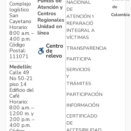
Puntos de
NACIONAL
Complejo
Atención y
de
logístico
DE
Centros
Colombia
San
ATENCIÓN Y
Regionales
Cayetano
REPARACIÓN
Unidad en
Horario:
INTEGRAL A
línea
8:00 a.m. –
VÍCTIMAS
4:00 p.m.
Código
Centro
TRANSPARENCIA
Postal:
de
relevo
111071
PARTICIPA
Medellín:
SERVICIOS
Calle 49
Y
No 50-21
TRÁMITES
piso 14
Edificio del
PARTICIPACIÓN
Café
Horario:
INFORMACIÓN
8:00 a.m. –
12:00 m. y
CERTIFICADO
2:00 p.m. –
DE
4:00 p.m.
ACCESIBILIDAD
Código