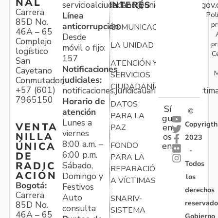
NAL
servicioalciudadano@unidadvictimas.gov.
INTERÉS
Carrera
Pol
Línea
85D No.
pr
anticorrupción:
COMUNICACIONES
46A – 65
Desde
Complejo
pr
LA UNIDAD
móvil o fijo:
logístico
C
157
San
ATENCIÓN Y
Notificaciones
Cayetano
M
SERVICIOS
judiciales:
Conmutador:
CIUDADANÍA
+57 (601)
notificaciones.juridicauariv@unidadvictim
7965150
Horario de
DATOS
Sí
atención
©
PARA LA
gu
Lunes a
Copyrigth
VENTA
en
PAZ
viernes
NILLA
os
2023
8:00 a.m. –
ÚNICA
FONDO
en:
-
6:00 p.m.
DE
PARA LA
Todos
RADIC
Sábado,
REPARACIÓN
ACIÓN
Domingo y
los
A VÍCTIMAS
Bogotá:
Festivos
derechos
Carrera
Auto
SNARIV-
reservado
85D No.
consulta
SISTEMA
46A – 65
Gobierno