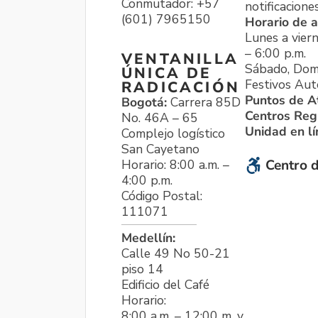
Conmutador: +57
notificacione
(601) 7965150
Horario de a
Lunes a viern
– 6:00 p.m.
VENTANILLA
Sábado, Dom
ÚNICA DE
Festivos Aut
RADICACIÓN
Puntos de A
Bogotá:
Carrera 85D
Centros Reg
No. 46A – 65
Unidad en l
Complejo logístico
San Cayetano
Horario: 8:00 a.m. –
Centro d
4:00 p.m.
Código Postal:
111071
Medellín:
Calle 49 No 50-21
piso 14
Edificio del Café
Horario:
8:00 a.m. – 12:00 m. y