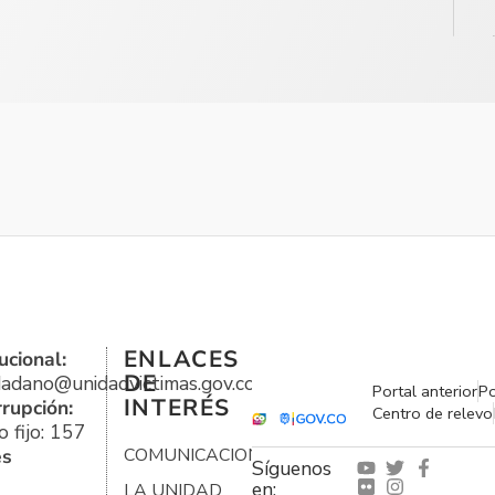
ENLACES
ucional:
DE
udadano@unidadvictimas.gov.co
Portal anterior
Po
INTERÉS
rrupción:
Centro de relevo
 fijo: 157
es
COMUNICACIONES
Síguenos
en:
LA UNIDAD