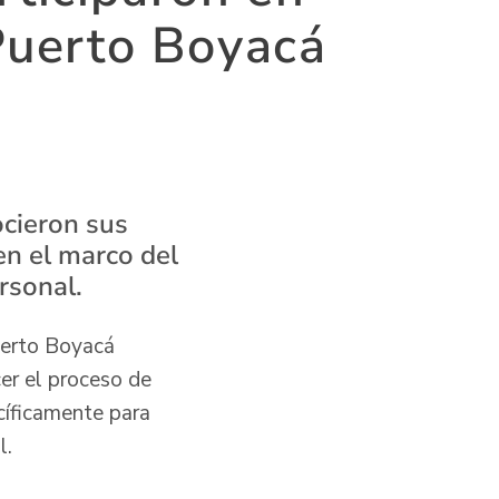
Puerto Boyacá
ocieron sus
en el marco del
rsonal.
uerto Boyacá
er el proceso de
cíficamente para
l.