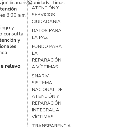
s.juridicauariv@unidadvictimas.gov.co
ATENCIÓN Y
tención
es 8:00 a.m.
SERVICIOS
CIUDADANÍA
ingo y
DATOS PARA
o consulta
LA PAZ
tención y
ionales
FONDO PARA
ínea
LA
REPARACIÓN
e relevo
A VÍCTIMAS
SNARIV-
SISTEMA
NACIONAL DE
ATENCIÓN Y
REPARACIÓN
INTEGRAL A
VÍCTIMAS
TRANSPARENCIA