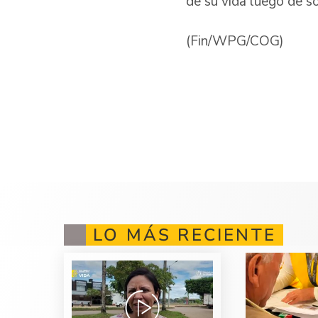
de su vida luego de so
(Fin/WPG/COG)
LO MÁS RECIENTE