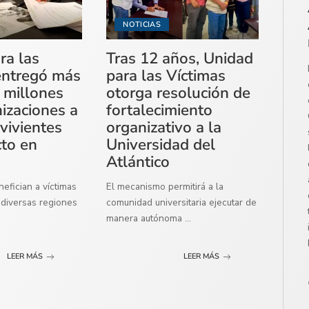
NOTICIAS
ra las
Tras 12 años, Unidad
entregó más
para las Víctimas
 millones
otorga resolución de
izaciones a
fortalecimiento
vivientes
organizativo a la
cto en
Universidad del
Atlántico
efician a víctimas
El mecanismo permitirá a la
diversas regiones
comunidad universitaria ejecutar de
manera autónoma
...
LEER MÁS
LEER MÁS