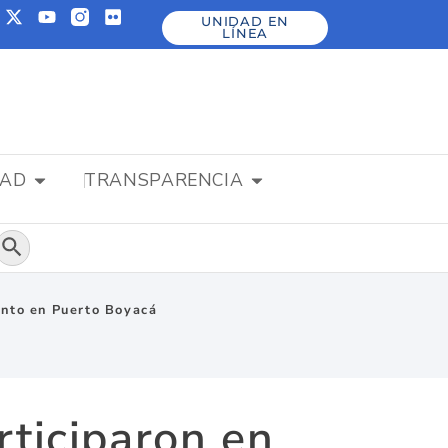
UNIDAD EN
LÍNEA
DAD
TRANSPARENCIA
Botón de búsqueda
ento en Puerto Boyacá
rticiparon en