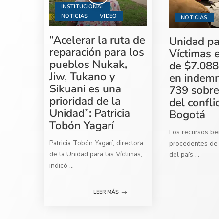
INSTITUCIONAL
NOTICIAS
VIDEO
NOTICIAS
“Acelerar la ruta de
Unidad pa
reparación para los
Víctimas 
pueblos Nukak,
de $7.088
Jiw, Tukano y
en indemn
Sikuani es una
739 sobre
prioridad de la
del confli
Unidad”: Patricia
Bogotá
Tobón Yagarí
Los recursos ben
Patricia Tobón Yagarí, directora
procedentes de 
de la Unidad para las Víctimas,
del país
...
indicó
...
LEER MÁS