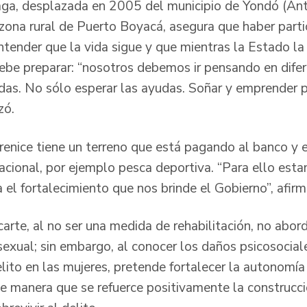
ga, desplazada en 2005 del municipio de Yondó (Anti
zona rural de Puerto Boyacá, asegura que haber parti
tender que la vida sigue y que mientras la Estado la 
be preparar: “nosotros debemos ir pensando en dife
lidas. No sólo esperar las ayudas. Soñar y emprender 
izó.
renice tiene un terreno que está pagando al banco y 
eacional, por ejemplo pesca deportiva. “Para ello est
 el fortalecimiento que nos brinde el Gobierno”, afir
arte, al no ser una medida de rehabilitación, no abor
a sexual; sin embargo, al conocer los daños psicosoci
lito en las mujeres, pretende fortalecer la autonom
 de manera que se refuerce positivamente la construcc