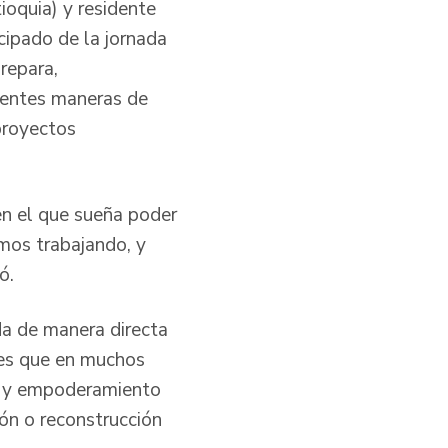
oquia) y residente
cipado de la jornada
repara,
rentes maneras de
proyectos
en el que sueña poder
amos trabajando, y
mó.
da de manera directa
ales que en muchos
ía y empoderamiento
ión o reconstrucción