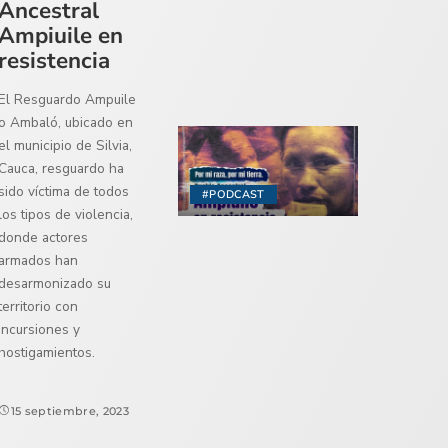
Ancestral
Ampiuile en
resistencia
El Resguardo Ampuile
o Ambaló, ubicado en
el municipio de Silvia,
Cauca, resguardo ha
sido víctima de todos
#PODCAST
los tipos de violencia,
donde actores
armados han
desarmonizado su
territorio con
incursiones y
hostigamientos.
15 septiembre, 2023