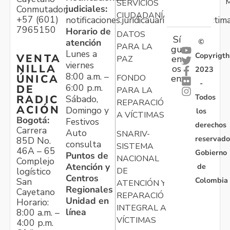
M
SERVICIOS
judiciales:
Conmutador:
CIUDADANÍA
+57 (601)
notificaciones.juridicauariv@unidadvictim
7965150
Horario de
DATOS
Sí
atención
©
PARA LA
gu
Lunes a
Copyrigth
VENTA
en
PAZ
viernes
NILLA
os
2023
8:00 a.m. –
ÚNICA
FONDO
en:
-
6:00 p.m.
DE
PARA LA
Todos
RADIC
Sábado,
REPARACIÓN
ACIÓN
Domingo y
los
A VÍCTIMAS
Bogotá:
Festivos
derechos
Carrera
Auto
SNARIV-
reservado
85D No.
consulta
SISTEMA
46A – 65
Gobierno
Puntos de
NACIONAL
Complejo
Atención y
de
logístico
DE
Centros
Colombia
San
ATENCIÓN Y
Regionales
Cayetano
REPARACIÓN
Unidad en
Horario:
INTEGRAL A
línea
8:00 a.m. –
VÍCTIMAS
4:00 p.m.