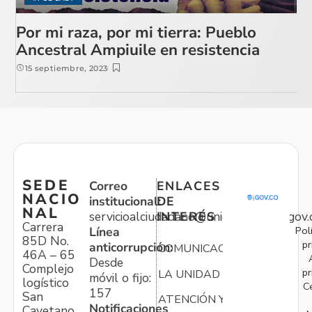
Por mi raza, por mi tierra: Pueblo
Ancestral Ampiuile en resistencia
15 septiembre, 2023
SEDE
Correo
ENLACES
NACIO
institucional:
DE
NAL
servicioalciudadano@unidadvictimas.gov.
INTERÉS
Carrera
Pol
Línea
85D No.
pr
anticorrupción:
COMUNICACIONES
46A – 65
Desde
Complejo
pr
LA UNIDAD
móvil o fijo:
logístico
C
157
San
ATENCIÓN Y
Notificaciones
Cayetano