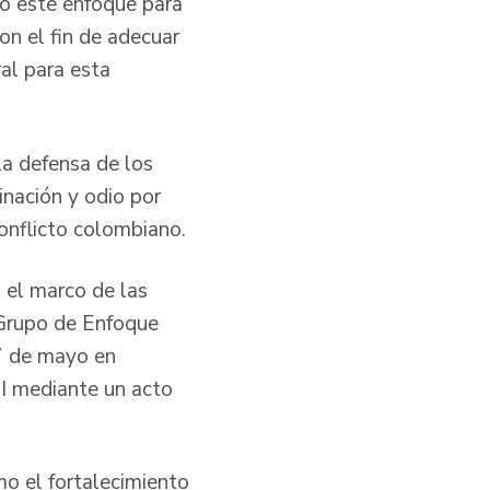
ido este enfoque para
on el fin de adecuar
al para esta
la defensa de los
inación y odio por
conflicto colombiano.
 el marco de las
 Grupo de Enfoque
17 de mayo en
TI mediante un acto
mo el fortalecimiento