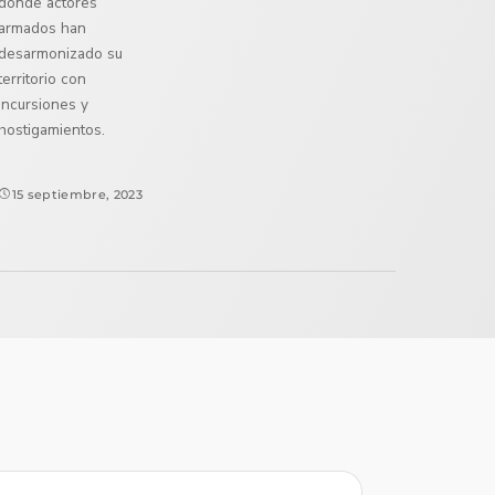
donde actores
armados han
desarmonizado su
territorio con
incursiones y
hostigamientos.
15 septiembre, 2023