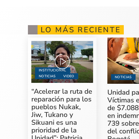
LO MÁS RECIENTE
INSTITUCIONAL
NOTICIAS
VIDEO
NOTICIAS
“Acelerar la ruta de
Unidad pa
reparación para los
Víctimas 
pueblos Nukak,
de $7.088
Jiw, Tukano y
en indemn
Sikuani es una
739 sobre
prioridad de la
del confli
Unidad”: Patricia
Bogotá