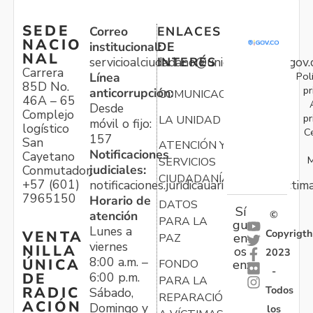
SEDE
Correo
ENLACES
NACIO
institucional:
DE
NAL
servicioalciudadano@unidadvictimas.gov.
INTERÉS
Carrera
Pol
Línea
85D No.
pr
anticorrupción:
COMUNICACIONES
46A – 65
Desde
Complejo
pr
LA UNIDAD
móvil o fijo:
logístico
C
157
San
ATENCIÓN Y
Notificaciones
Cayetano
M
SERVICIOS
judiciales:
Conmutador:
CIUDADANÍA
+57 (601)
notificaciones.juridicauariv@unidadvictim
7965150
Horario de
DATOS
Sí
atención
©
PARA LA
gu
Lunes a
Copyrigth
VENTA
en
PAZ
viernes
NILLA
os
2023
8:00 a.m. –
ÚNICA
FONDO
en:
-
6:00 p.m.
DE
PARA LA
Todos
RADIC
Sábado,
REPARACIÓN
ACIÓN
Domingo y
los