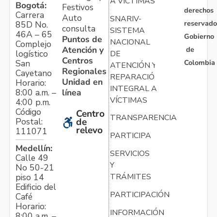
A VÍCTIMAS
Bogotá:
Festivos
derechos
Carrera
Auto
SNARIV-
reservado
85D No.
consulta
SISTEMA
46A – 65
Gobierno
Puntos de
NACIONAL
Complejo
Atención y
de
logístico
DE
Centros
Colombia
San
ATENCIÓN Y
Regionales
Cayetano
REPARACIÓN
Unidad en
Horario:
INTEGRAL A
línea
8:00 a.m. –
VÍCTIMAS
4:00 p.m.
Código
Centro
TRANSPARENCIA
Postal:
de
relevo
111071
PARTICIPA
Medellín:
SERVICIOS
Calle 49
Y
No 50-21
TRÁMITES
piso 14
Edificio del
PARTICIPACIÓN
Café
Horario:
INFORMACIÓN
8:00 a.m. –