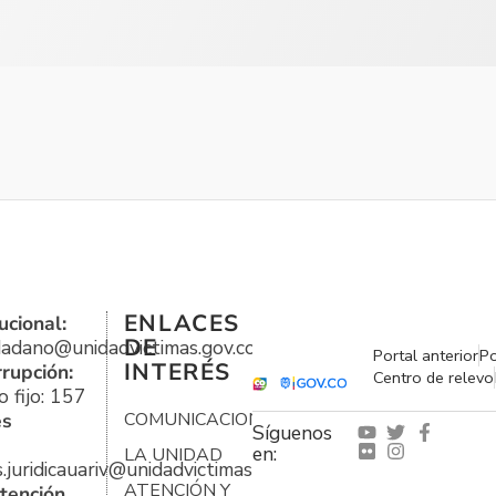
ENLACES
ucional:
DE
udadano@unidadvictimas.gov.co
Portal anterior
Po
INTERÉS
rrupción:
Centro de relevo
 fijo: 157
es
COMUNICACIONES
Síguenos
en:
LA UNIDAD
s.juridicauariv@unidadvictimas.gov.co
ATENCIÓN Y
tención