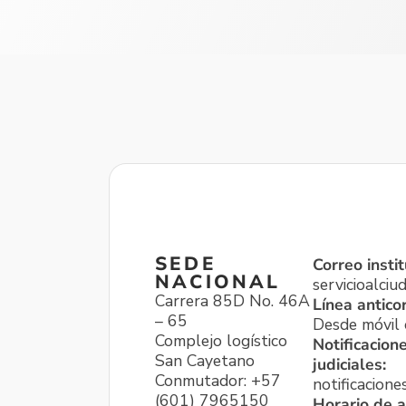
SEDE
Correo instit
NACIONAL
servicioalci
Carrera 85D No. 46A
Línea antico
– 65
Desde móvil o
Complejo logístico
Notificacion
San Cayetano
judiciales:
Conmutador: +57
notificacione
(601) 7965150
Horario de a