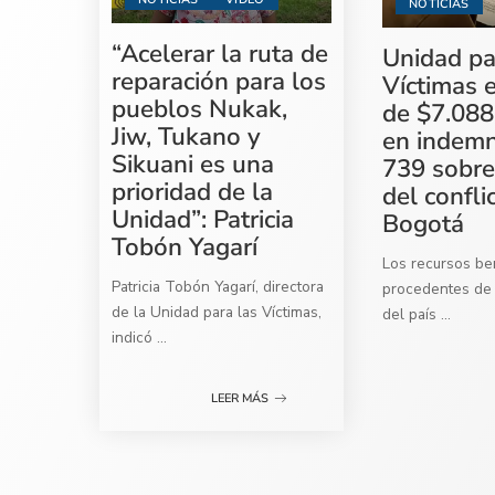
NOTICIAS
“Acelerar la ruta de
Unidad pa
reparación para los
Víctimas 
pueblos Nukak,
de $7.088
Jiw, Tukano y
en indemn
Sikuani es una
739 sobre
prioridad de la
del confli
Unidad”: Patricia
Bogotá
Tobón Yagarí
Los recursos ben
Patricia Tobón Yagarí, directora
procedentes de 
de la Unidad para las Víctimas,
del país
...
indicó
...
LEER MÁS