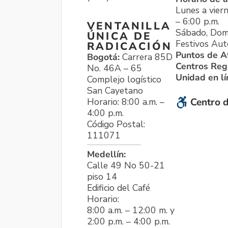
Lunes a viern
– 6:00 p.m.
VENTANILLA
Sábado, Dom
ÚNICA DE
Festivos Aut
RADICACIÓN
Puntos de A
Bogotá:
Carrera 85D
Centros Reg
No. 46A – 65
Unidad en l
Complejo logístico
San Cayetano
Horario: 8:00 a.m. –
Centro d
4:00 p.m.
Código Postal:
111071
Medellín:
Calle 49 No 50-21
piso 14
Edificio del Café
Horario:
8:00 a.m. – 12:00 m. y
2:00 p.m. – 4:00 p.m.