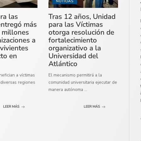
NOTICIAS
ra las
Tras 12 años, Unidad
entregó más
para las Víctimas
 millones
otorga resolución de
izaciones a
fortalecimiento
vivientes
organizativo a la
cto en
Universidad del
Atlántico
efician a víctimas
El mecanismo permitirá a la
diversas regiones
comunidad universitaria ejecutar de
manera autónoma
...
LEER MÁS
LEER MÁS