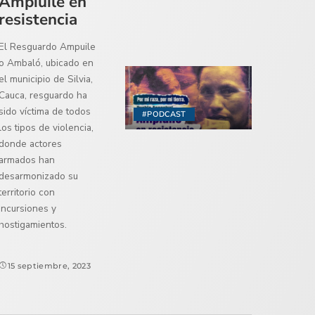
Ampiuile en
resistencia
El Resguardo Ampuile
o Ambaló, ubicado en
el municipio de Silvia,
Cauca, resguardo ha
sido víctima de todos
#PODCAST
los tipos de violencia,
donde actores
armados han
desarmonizado su
territorio con
incursiones y
hostigamientos.
15 septiembre, 2023