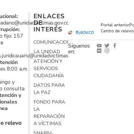
ENLACES
ucional:
DE
udadano@unidadvictimas.gov.co
Portal anterior
Po
INTERÉS
rrupción:
Centro de relevo
 fijo: 157
es
COMUNICACIONES
Síguenos
en:
LA UNIDAD
s.juridicauariv@unidadvictimas.gov.co
ATENCIÓN Y
tención
es 8:00 a.m.
SERVICIOS
CIUDADANÍA
ingo y
DATOS PARA
o consulta
LA PAZ
tención y
ionales
FONDO PARA
ínea
LA
REPARACIÓN
e relevo
A VÍCTIMAS
SNARIV-