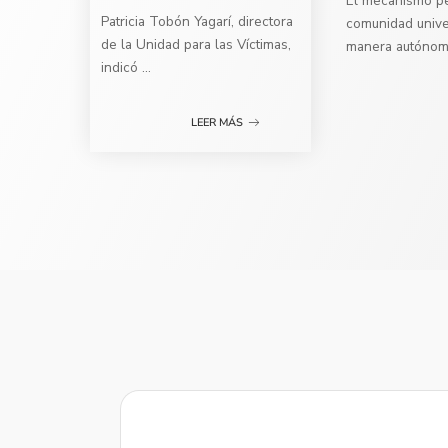
El mecanismo per
Patricia Tobón Yagarí, directora
comunidad univer
de la Unidad para las Víctimas,
manera autóno
indicó
...
LEER MÁS