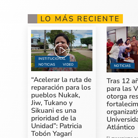
LO MÁS RECIENTE
INSTITUCIONAL
NOTICIAS
VIDEO
NOTICIAS
“Acelerar la ruta de
Tras 12 a
reparación para los
para las V
pueblos Nukak,
otorga re
Jiw, Tukano y
fortaleci
Sikuani es una
organizati
prioridad de la
Universid
Unidad”: Patricia
Atlántico
Tobón Yagarí