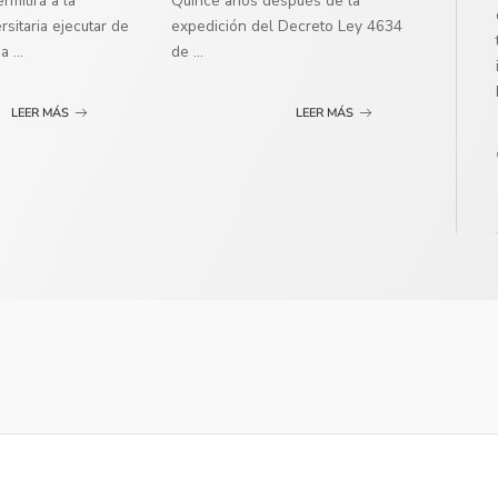
mitirá a la
Quince años después de la
sitaria ejecutar de
expedición del Decreto Ley 4634
ma
...
de
...
LEER MÁS
LEER MÁS