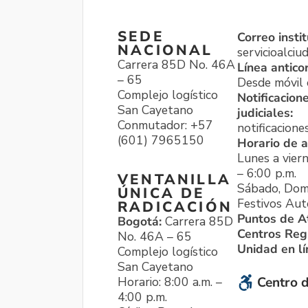
SEDE
Correo instit
NACIONAL
servicioalci
Carrera 85D No. 46A
Línea antico
– 65
Desde móvil o
Complejo logístico
Notificacion
San Cayetano
judiciales:
Conmutador: +57
notificacione
(601) 7965150
Horario de a
Lunes a viern
– 6:00 p.m.
VENTANILLA
Sábado, Dom
ÚNICA DE
Festivos Aut
RADICACIÓN
Puntos de A
Bogotá:
Carrera 85D
Centros Reg
No. 46A – 65
Unidad en l
Complejo logístico
San Cayetano
Horario: 8:00 a.m. –
Centro d
4:00 p.m.