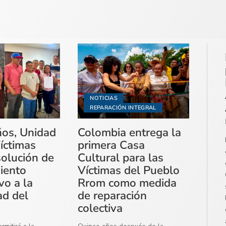
NOTICIAS
REPARACIÓN INTEGRAL
ños, Unidad
Colombia entrega la
íctimas
primera Casa
solución de
Cultural para las
miento
Víctimas del Pueblo
vo a la
Rrom como medida
ad del
de reparación
colectiva