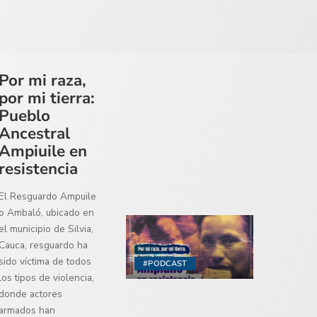
Por mi raza,
por mi tierra:
Pueblo
Ancestral
Ampiuile en
resistencia
El Resguardo Ampuile
o Ambaló, ubicado en
el municipio de Silvia,
Cauca, resguardo ha
sido víctima de todos
#PODCAST
los tipos de violencia,
donde actores
armados han