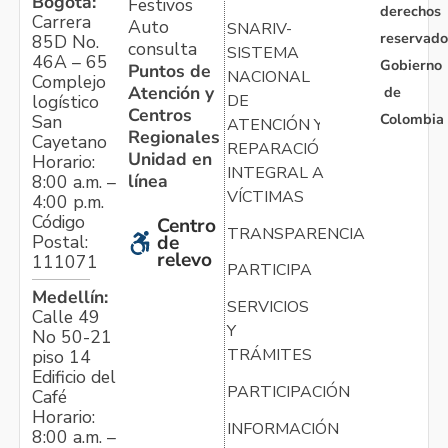
Bogotá:
Festivos
derechos
Carrera
Auto
SNARIV-
reservado
85D No.
consulta
SISTEMA
46A – 65
Gobierno
Puntos de
NACIONAL
Complejo
Atención y
de
logístico
DE
Centros
Colombia
San
ATENCIÓN Y
Regionales
Cayetano
REPARACIÓN
Unidad en
Horario:
INTEGRAL A
línea
8:00 a.m. –
VÍCTIMAS
4:00 p.m.
Código
Centro
TRANSPARENCIA
Postal:
de
relevo
111071
PARTICIPA
Medellín:
SERVICIOS
Calle 49
Y
No 50-21
TRÁMITES
piso 14
Edificio del
PARTICIPACIÓN
Café
Horario:
INFORMACIÓN
8:00 a.m. –