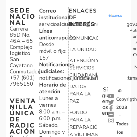
SEDE
Correo
ENLACES
NACIO
institucional:
DE
NAL
servicioalciudadano@unidadvictimas.gov.
INTERÉS
Carrera
Pol
Línea
85D No.
pr
anticorrupción:
COMUNICACIONES
46A – 65
Desde
Complejo
pr
LA UNIDAD
móvil o fijo:
logístico
C
157
San
ATENCIÓN Y
Notificaciones
Cayetano
M
SERVICIOS
judiciales:
Conmutador:
CIUDADANÍA
+57 (601)
notificaciones.juridicauariv@unidadvictim
7965150
Horario de
DATOS
Sí
atención
©
PARA LA
gu
Lunes a
Copyrigth
VENTA
en
PAZ
viernes
NILLA
os
2023
8:00 a.m. –
ÚNICA
FONDO
en:
-
6:00 p.m.
DE
PARA LA
Todos
RADIC
Sábado,
REPARACIÓN
ACIÓN
Domingo y
los
A VÍCTIMAS