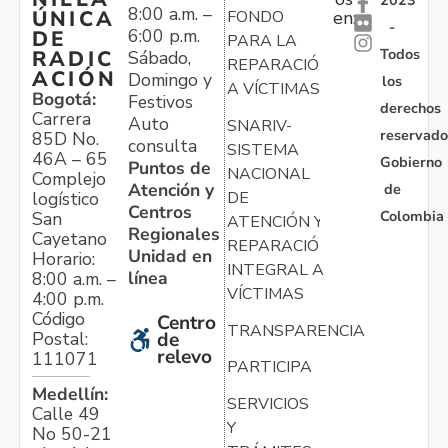
2023
8:00 a.m. –
ÚNICA
FONDO
en:
-
6:00 p.m.
DE
PARA LA
Todos
RADIC
Sábado,
REPARACIÓN
ACIÓN
Domingo y
los
A VÍCTIMAS
Bogotá:
Festivos
derechos
Carrera
Auto
SNARIV-
reservado
85D No.
consulta
SISTEMA
46A – 65
Gobierno
Puntos de
NACIONAL
Complejo
Atención y
de
logístico
DE
Centros
Colombia
San
ATENCIÓN Y
Regionales
Cayetano
REPARACIÓN
Unidad en
Horario:
INTEGRAL A
línea
8:00 a.m. –
VÍCTIMAS
4:00 p.m.
Código
Centro
TRANSPARENCIA
Postal:
de
relevo
111071
PARTICIPA
Medellín:
SERVICIOS
Calle 49
Y
No 50-21