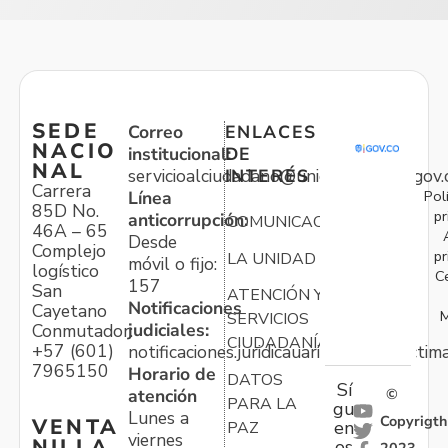
SEDE
Correo
ENLACES
NACIO
institucional:
DE
NAL
servicioalciudadano@unidadvictimas.gov.
INTERÉS
Carrera
Pol
Línea
85D No.
pr
anticorrupción:
COMUNICACIONES
46A – 65
Desde
Complejo
pr
LA UNIDAD
móvil o fijo:
logístico
C
157
San
ATENCIÓN Y
Notificaciones
Cayetano
M
SERVICIOS
judiciales:
Conmutador:
CIUDADANÍA
+57 (601)
notificaciones.juridicauariv@unidadvictim
7965150
Horario de
DATOS
Sí
atención
©
PARA LA
gu
Lunes a
Copyrigth
VENTA
en
PAZ
viernes
NILLA
os