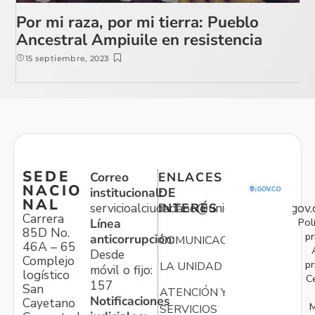
Por mi raza, por mi tierra: Pueblo
Ancestral Ampiuile en resistencia
15 septiembre, 2023
SEDE
Correo
ENLACES
NACIO
institucional:
DE
NAL
servicioalciudadano@unidadvictimas.gov.
INTERÉS
Carrera
Pol
Línea
85D No.
pr
anticorrupción:
COMUNICACIONES
46A – 65
Desde
Complejo
pr
LA UNIDAD
móvil o fijo:
logístico
C
157
San
ATENCIÓN Y
Notificaciones
Cayetano
M
SERVICIOS