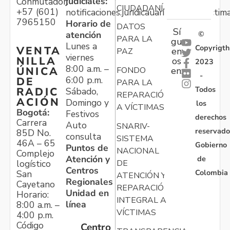
judiciales:
Conmutador:
CIUDADANÍA
+57 (601)
notificaciones.juridicauariv@unidadvictim
7965150
Horario de
DATOS
Sí
atención
©
PARA LA
gu
Lunes a
Copyrigth
VENTA
en
PAZ
viernes
NILLA
os
2023
8:00 a.m. –
ÚNICA
FONDO
en:
-
6:00 p.m.
DE
PARA LA
Todos
RADIC
Sábado,
REPARACIÓN
ACIÓN
Domingo y
los
A VÍCTIMAS
Bogotá:
Festivos
derechos
Carrera
Auto
SNARIV-
reservado
85D No.
consulta
SISTEMA
46A – 65
Gobierno
Puntos de
NACIONAL
Complejo
Atención y
de
logístico
DE
Centros
Colombia
San
ATENCIÓN Y
Regionales
Cayetano
REPARACIÓN
Unidad en
Horario:
INTEGRAL A
línea
8:00 a.m. –
VÍCTIMAS
4:00 p.m.
Código
Centro