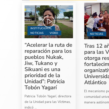
INSTITUCIONAL
NOTICIAS
VIDEO
NOTICIAS
“Acelerar la ruta de
Tras 12 a
reparación para los
para las V
pueblos Nukak,
otorga re
Jiw, Tukano y
fortaleci
Sikuani es una
organizati
prioridad de la
Universid
Unidad”: Patricia
Atlántico
Tobón Yagarí
El mecanismo per
Patricia Tobón Yagarí, directora
comunidad univer
de la Unidad para las Víctimas,
manera autóno
indicó
...