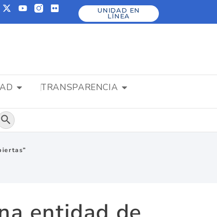
UNIDAD EN
LÍNEA
DAD
TRANSPARENCIA
Botón de búsqueda
biertas”
una entidad de