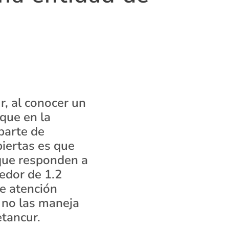
r, al conocer un
que en la
 parte de
biertas es que
 que responden a
dedor de 1.2
de atención
s no las maneja
etancur.