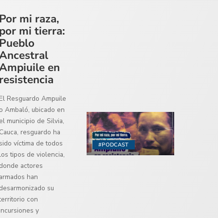
Por mi raza,
por mi tierra:
Pueblo
Ancestral
Ampiuile en
resistencia
El Resguardo Ampuile
o Ambaló, ubicado en
el municipio de Silvia,
Cauca, resguardo ha
sido víctima de todos
#PODCAST
los tipos de violencia,
donde actores
armados han
desarmonizado su
territorio con
incursiones y