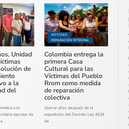
NOTICIAS
REPARACIÓN INTEGRAL
ños, Unidad
Colombia entrega la
íctimas
primera Casa
solución de
Cultural para las
miento
Víctimas del Pueblo
vo a la
Rrom como medida
ad del
de reparación
colectiva
mitirá a la
Quince años después de la
sitaria ejecutar de
expedición del Decreto Ley 4634
ma
...
de
...