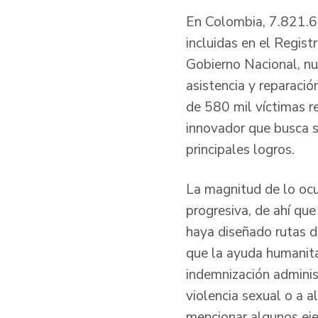
En Colombia, 7.821.64
incluidas en el Regis
Gobierno Nacional, nun
asistencia y reparació
de 580 mil víctimas r
innovador que busca su
principales logros.
La magnitud de lo ocur
progresiva, de ahí qu
haya diseñado rutas de
que la ayuda humanita
indemnización adminis
violencia sexual o a 
mencionar algunos ej