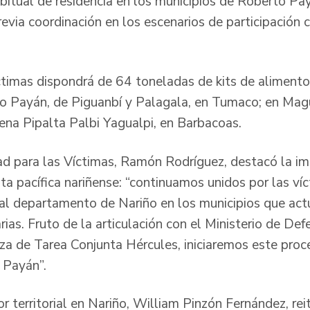
bitual de residencia en los municipios de Roberto P
evia coordinación en los escenarios de participación 
ctimas dispondrá de 64 toneladas de kits de alimento
to Payán, de Piguanbí y Palagala, en Tumaco; en Magü
ena Pipalta Palbi Yagualpi, en Barbacoas.
ad para las Víctimas, Ramón Rodríguez, destacó la imp
ta pacífica nariñense: “continuamos unidos por las ví
 al departamento de Nariño en los municipios que ac
as. Fruto de la articulación con el Ministerio de Def
za de Tarea Conjunta Hércules, iniciaremos este pro
 Payán”.
tor territorial en Nariño, William Pinzón Fernández, re