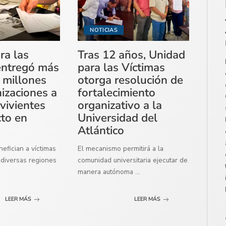
NOTICIAS
ra las
Tras 12 años, Unidad
entregó más
para las Víctimas
 millones
otorga resolución de
izaciones a
fortalecimiento
vivientes
organizativo a la
cto en
Universidad del
Atlántico
efician a víctimas
El mecanismo permitirá a la
diversas regiones
comunidad universitaria ejecutar de
manera autónoma
...
LEER MÁS
LEER MÁS