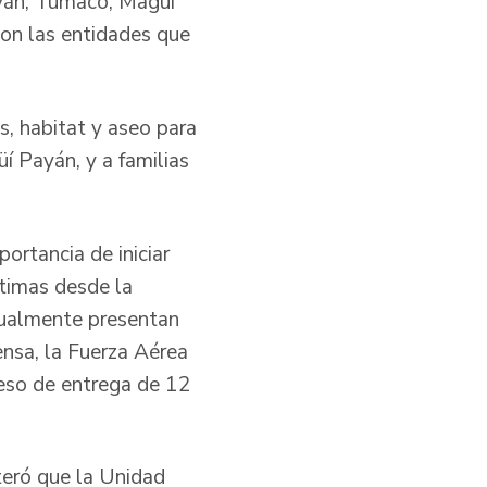
ayán, Tumaco, Magüí
con las entidades que
s, habitat y aseo para
í Payán, y a familias
ortancia de iniciar
ctimas desde la
tualmente presentan
ensa, la Fuerza Aérea
ceso de entrega de 12
iteró que la Unidad