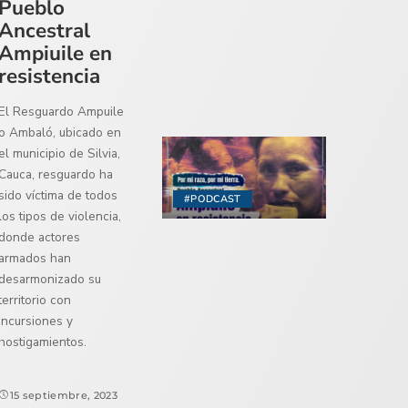
Pueblo
Ancestral
Ampiuile en
resistencia
El Resguardo Ampuile
o Ambaló, ubicado en
el municipio de Silvia,
Cauca, resguardo ha
sido víctima de todos
#PODCAST
los tipos de violencia,
donde actores
armados han
desarmonizado su
territorio con
incursiones y
hostigamientos.
15 septiembre, 2023