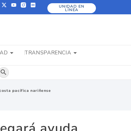
UNIDAD EN
LÍNEA
DAD
TRANSPARENCIA
Botón de búsqueda
costa pacífica nariñense
regará ayuda