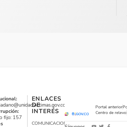
ENLACES
ucional:
DE
udadano@unidadvictimas.gov.co
Portal anterior
Po
INTERÉS
rrupción:
Centro de relevo
 fijo: 157
es
COMUNICACIONES
Síguenos