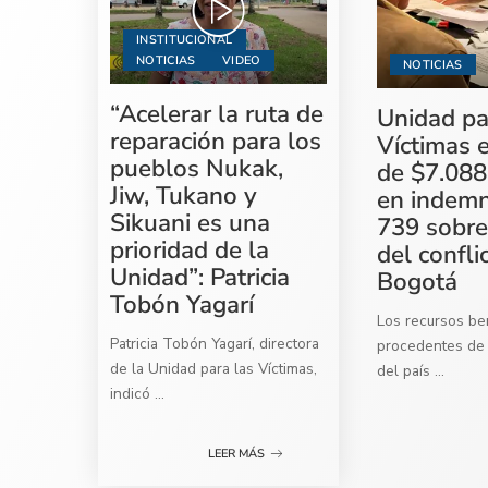
INSTITUCIONAL
NOTICIAS
VIDEO
NOTICIAS
“Acelerar la ruta de
Unidad pa
reparación para los
Víctimas 
pueblos Nukak,
de $7.088
Jiw, Tukano y
en indemn
Sikuani es una
739 sobre
prioridad de la
del confli
Unidad”: Patricia
Bogotá
Tobón Yagarí
Los recursos ben
Patricia Tobón Yagarí, directora
procedentes de 
de la Unidad para las Víctimas,
del país
...
indicó
...
LEER MÁS