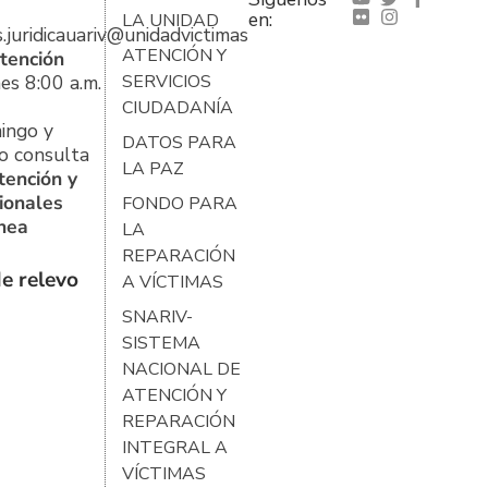
en:
LA UNIDAD
s.juridicauariv@unidadvictimas.gov.co
ATENCIÓN Y
tención
es 8:00 a.m.
SERVICIOS
CIUDADANÍA
ingo y
DATOS PARA
o consulta
LA PAZ
tención y
ionales
FONDO PARA
ínea
LA
REPARACIÓN
e relevo
A VÍCTIMAS
SNARIV-
SISTEMA
NACIONAL DE
ATENCIÓN Y
REPARACIÓN
INTEGRAL A
VÍCTIMAS