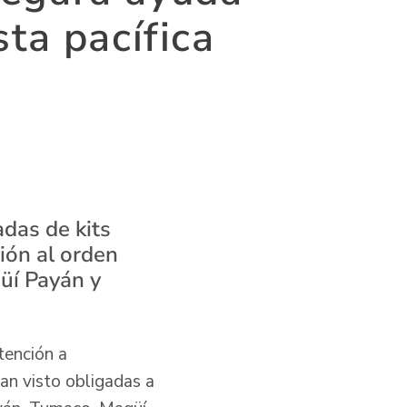
ta pacífica
das de kits
ción al orden
üí Payán y
tención a
an visto obligadas a