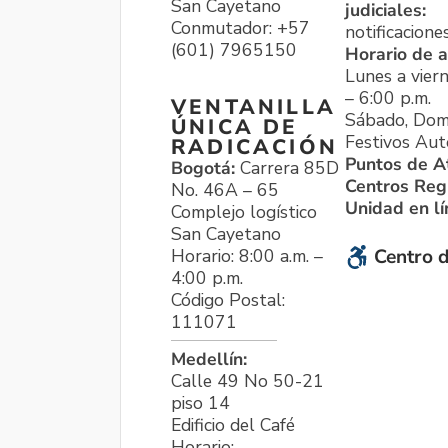
San Cayetano
judiciales:
Conmutador: +57
notificacione
(601) 7965150
Horario de a
Lunes a viern
– 6:00 p.m.
VENTANILLA
Sábado, Dom
ÚNICA DE
Festivos Aut
RADICACIÓN
Puntos de A
Bogotá:
Carrera 85D
Centros Reg
No. 46A – 65
Unidad en l
Complejo logístico
San Cayetano
Horario: 8:00 a.m. –
Centro d
4:00 p.m.
Código Postal:
111071
Medellín:
Calle 49 No 50-21
piso 14
Edificio del Café
Horario: