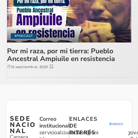
#PODCAST
Por mi raza, por mi tierra: Pueblo
Ancestral Ampiuile en resistencia
15 septiembre, 2023
SEDE
Correo
ENLACES
NACIO
institucional:
DE
NAL
servicioalciudadano@unidadvictimas.gov.
INTERÉS
Carrera