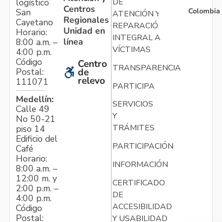
logístico
DE
Centros
Colombia
San
ATENCIÓN Y
Regionales
Cayetano
REPARACIÓN
Unidad en
Horario:
INTEGRAL A
línea
8:00 a.m. –
VÍCTIMAS
4:00 p.m.
Código
Centro
TRANSPARENCIA
Postal:
de
relevo
111071
PARTICIPA
Medellín:
SERVICIOS
Calle 49
Y
No 50-21
TRÁMITES
piso 14
Edificio del
PARTICIPACIÓN
Café
Horario:
INFORMACIÓN
8:00 a.m. –
12:00 m. y
CERTIFICADO
2:00 p.m. –
DE
4:00 p.m.
ACCESIBILIDAD
Código
Postal:
Y USABILIDAD