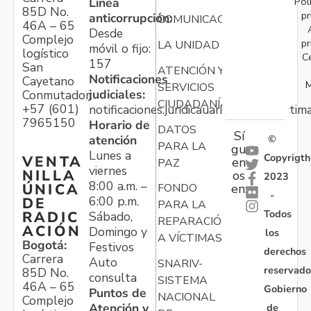
Pol
Línea
85D No.
pr
anticorrupción:
COMUNICACIONES
46A – 65
Desde
Complejo
pr
LA UNIDAD
móvil o fijo:
logístico
C
157
San
ATENCIÓN Y
Notificaciones
Cayetano
M
SERVICIOS
judiciales:
Conmutador:
CIUDADANÍA
+57 (601)
notificaciones.juridicauariv@unidadvictim
7965150
Horario de
DATOS
Sí
atención
©
PARA LA
gu
Lunes a
Copyrigth
VENTA
en
PAZ
viernes
NILLA
os
2023
8:00 a.m. –
ÚNICA
FONDO
en:
-
6:00 p.m.
DE
PARA LA
Todos
RADIC
Sábado,
REPARACIÓN
ACIÓN
Domingo y
los
A VÍCTIMAS
Bogotá:
Festivos
derechos
Carrera
Auto
SNARIV-
reservado
85D No.
consulta
SISTEMA
46A – 65
Gobierno
Puntos de
NACIONAL
Complejo
Atención y
de