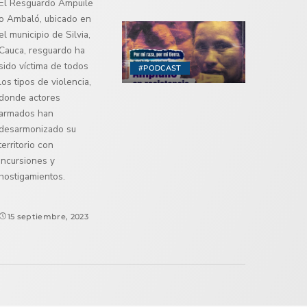
El Resguardo Ampuile
o Ambaló, ubicado en
el municipio de Silvia,
Cauca, resguardo ha
sido víctima de todos
#PODCAST
los tipos de violencia,
donde actores
armados han
desarmonizado su
territorio con
incursiones y
hostigamientos.
15 septiembre, 2023