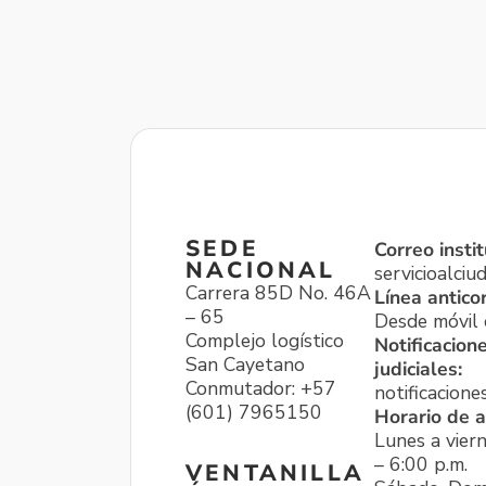
SEDE
Correo instit
NACIONAL
servicioalci
Carrera 85D No. 46A
Línea antico
– 65
Desde móvil o
Complejo logístico
Notificacion
San Cayetano
judiciales:
Conmutador: +57
notificacione
(601) 7965150
Horario de a
Lunes a viern
– 6:00 p.m.
VENTANILLA