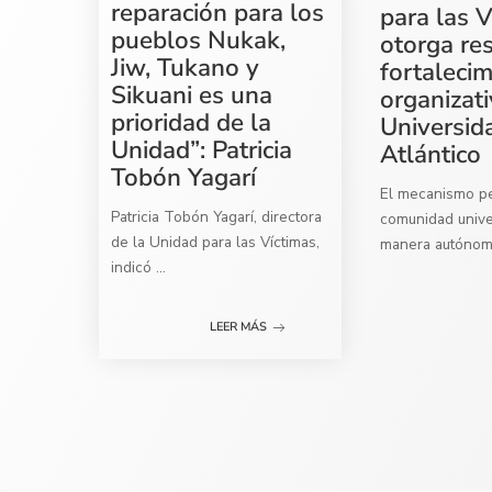
reparación para los
para las V
pueblos Nukak,
otorga re
Jiw, Tukano y
fortaleci
Sikuani es una
organizati
prioridad de la
Universid
Unidad”: Patricia
Atlántico
Tobón Yagarí
El mecanismo per
Patricia Tobón Yagarí, directora
comunidad univer
de la Unidad para las Víctimas,
manera autóno
indicó
...
LEER MÁS