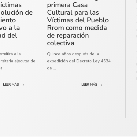
íctimas
primera Casa
solución de
Cultural para las
miento
Víctimas del Pueblo
vo a la
Rrom como medida
ad del
de reparación
colectiva
mitirá a la
Quince años después de la
sitaria ejecutar de
expedición del Decreto Ley 4634
ma
...
de
...
LEER MÁS
LEER MÁS