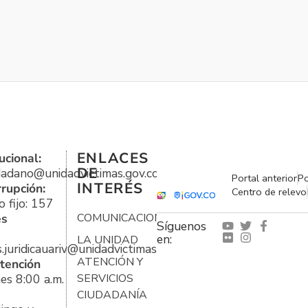
ENLACES
ucional:
DE
udadano@unidadvictimas.gov.co
Portal anterior
Po
INTERÉS
rrupción:
Centro de relevo
 fijo: 157
es
COMUNICACIONES
Síguenos
en:
LA UNIDAD
s.juridicauariv@unidadvictimas.gov.co
ATENCIÓN Y
tención
es 8:00 a.m.
SERVICIOS
CIUDADANÍA