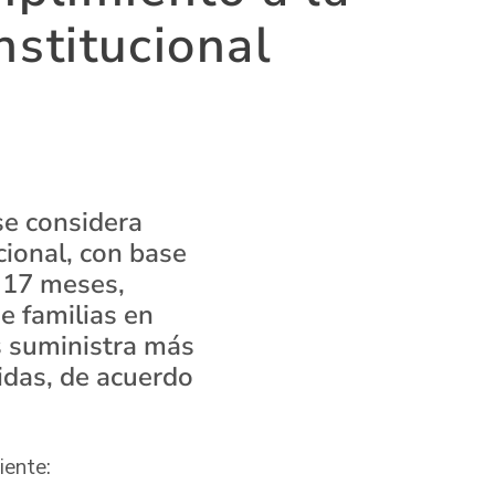
nstitucional
se considera
cional, con base
e 17 meses,
e familias en
s suministra más
idas, de acuerdo
iente: