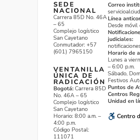
SEDE
Correo instit
NACIONAL
servicioalci
Carrera 85D No. 46A
Línea antico
– 65
Desde móvil o
Complejo logístico
Notificacion
San Cayetano
judiciales:
Conmutador: +57
notificacione
(601) 7965150
Horario de a
Lunes a viern
– 6:00 p.m.
VENTANILLA
Sábado, Dom
ÚNICA DE
Festivos Aut
RADICACIÓN
Puntos de A
Bogotá:
Carrera 85D
Centros Reg
No. 46A – 65
Unidad en l
Complejo logístico
San Cayetano
Horario: 8:00 a.m. –
Centro d
4:00 p.m.
Código Postal:
111071