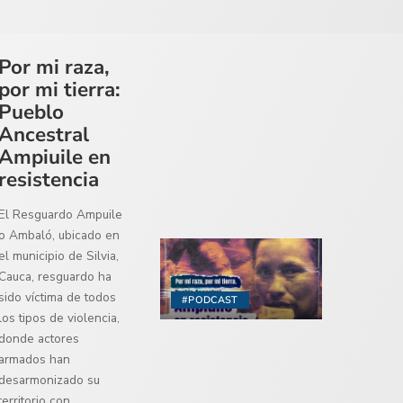
Por mi raza,
por mi tierra:
Pueblo
Ancestral
Ampiuile en
resistencia
El Resguardo Ampuile
o Ambaló, ubicado en
el municipio de Silvia,
Cauca, resguardo ha
sido víctima de todos
#PODCAST
los tipos de violencia,
donde actores
armados han
desarmonizado su
territorio con