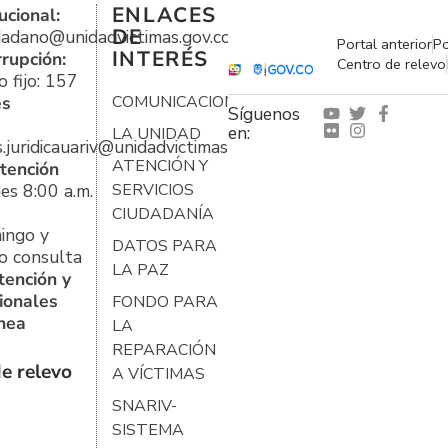
ENLACES
ucional:
DE
udadano@unidadvictimas.gov.co
Portal anterior
Po
INTERÉS
rrupción:
Centro de relevo
 fijo: 157
es
COMUNICACIONES
Síguenos
en:
LA UNIDAD
s.juridicauariv@unidadvictimas.gov.co
ATENCIÓN Y
tención
es 8:00 a.m.
SERVICIOS
CIUDADANÍA
ingo y
DATOS PARA
o consulta
LA PAZ
tención y
ionales
FONDO PARA
ínea
LA
REPARACIÓN
e relevo
A VÍCTIMAS
SNARIV-
SISTEMA