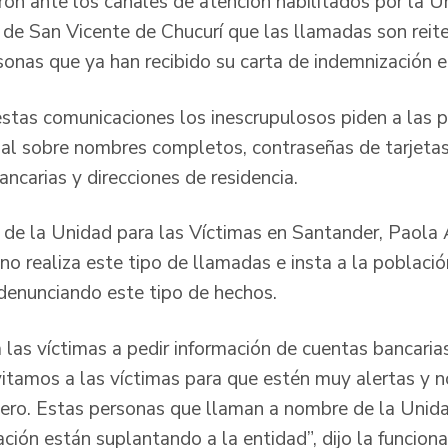
ron ante los canales de atención habilitados por la U
a de San Vicente de Chucurí que las llamadas son reit
onas que ya han recibido su carta de indemnización en
stas comunicaciones los inescrupulosos piden a las p
ial sobre nombres completos, contraseñas de tarjetas 
ncarias y direcciones de residencia.
ial de la Unidad para las Víctimas en Santander, Paol
 no realiza este tipo de llamadas e insta a la poblaci
denunciando este tipo de hechos.
 las víctimas a pedir información de cuentas bancaria
nvitamos a las víctimas para que estén muy alertas y 
cero. Estas personas que llaman a nombre de la Unida
ión están suplantando a la entidad”, dijo la funciona