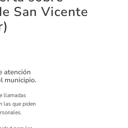
de San Vicente
r)
e atención
el municipio.
re llamadas
n las que piden
ersonales.