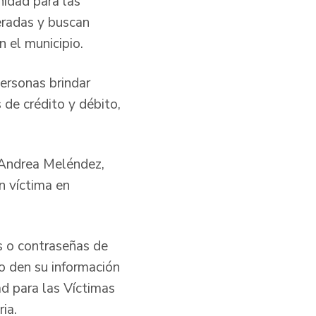
nidad para las
eradas y buscan
 el municipio.
ersonas brindar
de crédito y débito,
a Andrea Meléndez,
ón víctima en
s o contraseñas de
no den su información
d para las Víctimas
ria.