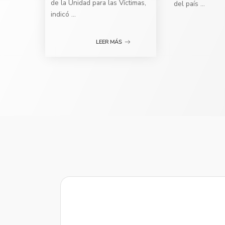
de la Unidad para las Víctimas,
del país
...
indicó
...
LEER MÁS