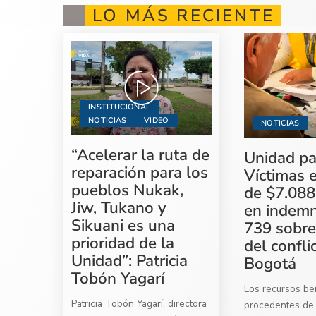
LO MÁS RECIENTE
INSTITUCIONAL
NOTICIAS
VIDEO
NOTICIAS
“Acelerar la ruta de
Unidad pa
reparación para los
Víctimas 
pueblos Nukak,
de $7.088
Jiw, Tukano y
en indemn
Sikuani es una
739 sobre
prioridad de la
del confli
Unidad”: Patricia
Bogotá
Tobón Yagarí
Los recursos ben
Patricia Tobón Yagarí, directora
procedentes de 