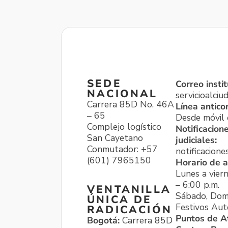
SEDE
Correo instit
NACIONAL
servicioalci
Carrera 85D No. 46A
Línea antico
– 65
Desde móvil o
Complejo logístico
Notificacion
San Cayetano
judiciales:
Conmutador: +57
notificacione
(601) 7965150
Horario de a
Lunes a viern
– 6:00 p.m.
VENTANILLA
Sábado, Dom
ÚNICA DE
Festivos Aut
RADICACIÓN
Puntos de A
Bogotá:
Carrera 85D