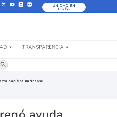
UNIDAD EN
LÍNEA
DAD
TRANSPARENCIA
Botón de búsqueda
osta pacífica nariñense
tregó ayuda