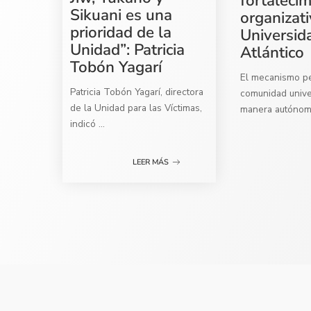
fortaleci
Sikuani es una
organizati
prioridad de la
Universid
Unidad”: Patricia
Atlántico
Tobón Yagarí
El mecanismo per
Patricia Tobón Yagarí, directora
comunidad univer
de la Unidad para las Víctimas,
manera autóno
indicó
...
LEER MÁS