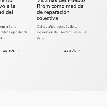
miento
Víctimas del Pueblo
vo a la
Rrom como medida
ad del
de reparación
colectiva
mitirá a la
Quince años después de la
sitaria ejecutar de
expedición del Decreto Ley 4634
ma
...
de
...
LEER MÁS
LEER MÁS