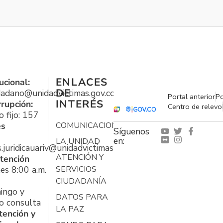
ENLACES
ucional:
DE
udadano@unidadvictimas.gov.co
Portal anterior
Po
INTERÉS
rrupción:
Centro de relevo
 fijo: 157
es
COMUNICACIONES
Síguenos
en:
LA UNIDAD
s.juridicauariv@unidadvictimas.gov.co
ATENCIÓN Y
tención
es 8:00 a.m.
SERVICIOS
CIUDADANÍA
ingo y
DATOS PARA
o consulta
LA PAZ
tención y