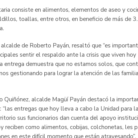
aria consiste en alimentos, elementos de aseo y cocin
dillos, toallas, entre otros, en beneficio de más de 3
a.
a, alcalde de Roberto Payán, resaltó que “es importa
ipales sentir el respaldo ante la crisis que viven hoy 
sta entrega demuestra que no estamos solos, que con
mos gestionando para lograr la atención de las famili
ro Quiñónez, alcalde Magüí Payán destacó la importa
 “las entregas que hoy lleva a cabo la Unidad para las
ritorio sus funcionarios dan cuenta del apoyo instituc
 reciben como alimentos, cobijas, colchonetas, les pe
ones en este difícil momento que están atravesando”.