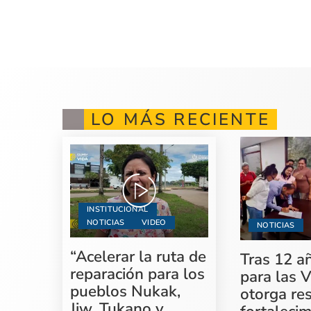
LO MÁS RECIENTE
INSTITUCIONAL
NOTICIAS
VIDEO
NOTICIAS
“Acelerar la ruta de
Tras 12 a
reparación para los
para las V
pueblos Nukak,
otorga re
Jiw, Tukano y