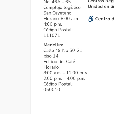
Centros Reg
No. 46A – 65
Unidad en l
Complejo logístico
San Cayetano
Horario: 8:00 a.m. –
Centro d
4:00 p.m.
Código Postal:
111071
Medellín:
Calle 49 No 50-21
piso 14
Edificio del Café
Horario:
8:00 a.m. – 12:00 m. y
2:00 p.m. – 4:00 p.m.
Código Postal:
050010