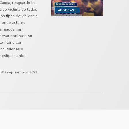
Cauca, resguardo ha
sido víctima de todos
#PODCAST
los tipos de violencia,
donde actores
armados han
desarmonizado su
territorio con
incursiones y
hostigamientos.
15 septiembre, 2023