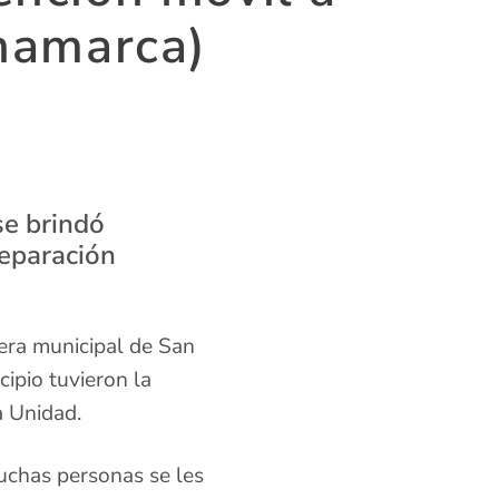
namarca)
se brindó
reparación
cera municipal de San
ipio tuvieron la
a Unidad.
chas personas se les