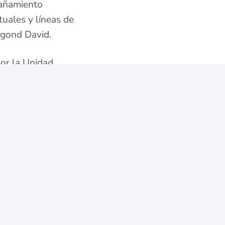
pañamiento
uales y líneas de
angond David.
por la Unidad
 simplificada,
as y actualización de
 atención y dijo que
indemnización, y pues
undinamarca, alberga
 Único de Víctimas