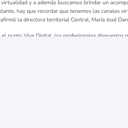
 la virtualidad y a además buscamos brindar un acom
tante, hay que recordar que tenemos las canales virt
 afirmó la directora territorial Central, María José D
 el punto Vive Digital, los profesionales dispuestos 
ntos sobre ayudas humanitarias, indemnización, toma
izaciones de novedades en el registro único de víctim
cipante de la actividad, agradeció a la Unidad por la
as “yo necesitaba saber en qué iba el proceso de mi 
o”, aseguró.
hace parte de la Provincia de Magdalena Centro de C
das por el conflicto armado inscritas en el Registro