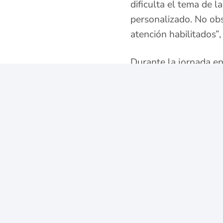
dificulta el tema de
personalizado. No obs
atención habilitados”,
Durante la jornada en
atendieron requerimie
acreditaciones, actual
datos.
Jorge Hernández, parti
logró aclarar sus dud
ya todo me quedó list
Este municipio, que 
a 788 personas afecta
RUV.