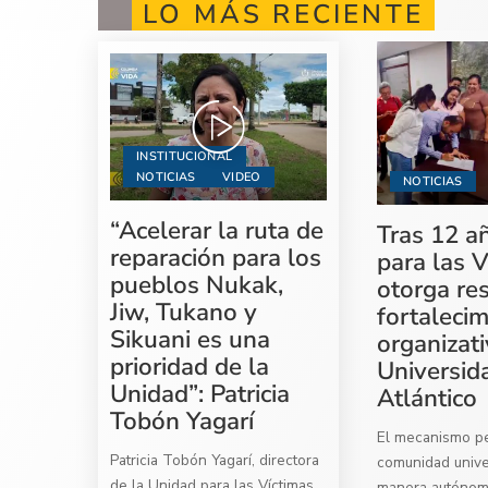
LO MÁS RECIENTE
INSTITUCIONAL
NOTICIAS
VIDEO
NOTICIAS
“Acelerar la ruta de
Tras 12 a
reparación para los
para las V
pueblos Nukak,
otorga re
Jiw, Tukano y
fortaleci
Sikuani es una
organizati
prioridad de la
Universid
Unidad”: Patricia
Atlántico
Tobón Yagarí
El mecanismo per
Patricia Tobón Yagarí, directora
comunidad univer
de la Unidad para las Víctimas,
manera autóno