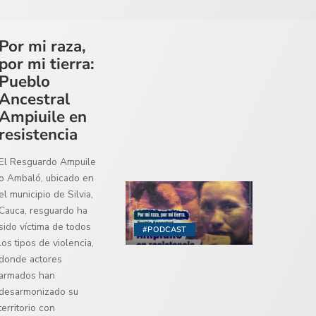
Por mi raza,
por mi tierra:
Pueblo
Ancestral
Ampiuile en
resistencia
El Resguardo Ampuile
o Ambaló, ubicado en
el municipio de Silvia,
Cauca, resguardo ha
sido víctima de todos
#PODCAST
los tipos de violencia,
donde actores
armados han
desarmonizado su
territorio con