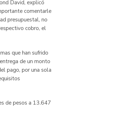
gond David, explicó
 importante comentarle
dad presupuestal, no
respectivo cobro, el
imas que han sufrido
a entrega de un monto
el pago, por una sola
equisitos
nes de pesos a 13.647