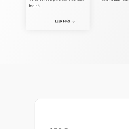
indicó
...
LEER MÁS