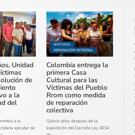
NOTICIAS
REPARACIÓN INTEGRAL
ños, Unidad
Colombia entrega la
íctimas
primera Casa
solución de
Cultural para las
miento
Víctimas del Pueblo
vo a la
Rrom como medida
ad del
de reparación
colectiva
mitirá a la
Quince años después de la
sitaria ejecutar de
expedición del Decreto Ley 4634
ma
...
de
...