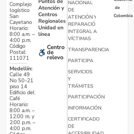
Puntos de
NACIONAL
Complejo
Atención y
de
logístico
DE
Centros
Colombia
San
ATENCIÓN Y
Regionales
Cayetano
REPARACIÓN
Unidad en
Horario:
INTEGRAL A
línea
8:00 a.m. –
VÍCTIMAS
4:00 p.m.
Código
Centro
TRANSPARENCIA
Postal:
de
relevo
111071
PARTICIPA
Medellín:
SERVICIOS
Calle 49
Y
No 50-21
TRÁMITES
piso 14
Edificio del
PARTICIPACIÓN
Café
Horario:
INFORMACIÓN
8:00 a.m. –
12:00 m. y
CERTIFICADO
2:00 p.m. –
DE
4:00 p.m.
ACCESIBILIDAD