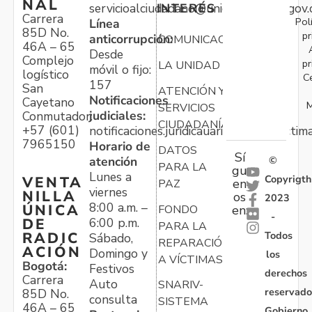
NAL
servicioalciudadano@unidadvictimas.gov.
INTERÉS
Carrera
Pol
Línea
85D No.
pr
anticorrupción:
COMUNICACIONES
46A – 65
Desde
Complejo
pr
LA UNIDAD
móvil o fijo:
logístico
C
157
San
ATENCIÓN Y
Notificaciones
Cayetano
M
SERVICIOS
judiciales:
Conmutador:
CIUDADANÍA
+57 (601)
notificaciones.juridicauariv@unidadvictim
7965150
Horario de
DATOS
Sí
atención
©
PARA LA
gu
Lunes a
Copyrigth
VENTA
en
PAZ
viernes
NILLA
os
2023
8:00 a.m. –
ÚNICA
FONDO
en:
-
6:00 p.m.
DE
PARA LA
Todos
RADIC
Sábado,
REPARACIÓN
ACIÓN
Domingo y
los
A VÍCTIMAS
Bogotá:
Festivos
derechos
Carrera
Auto
SNARIV-
reservado
85D No.
consulta
SISTEMA
46A – 65
Gobierno