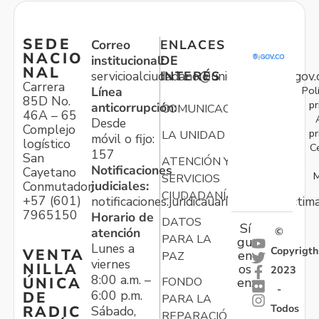
SEDE
Correo
ENLACES
NACIO
institucional:
DE
NAL
servicioalciudadano@unidadvictimas.gov.
INTERÉS
Carrera
Pol
Línea
85D No.
pr
anticorrupción:
COMUNICACIONES
46A – 65
Desde
Complejo
pr
LA UNIDAD
móvil o fijo:
logístico
C
157
San
ATENCIÓN Y
Notificaciones
Cayetano
M
SERVICIOS
judiciales:
Conmutador:
CIUDADANÍA
+57 (601)
notificaciones.juridicauariv@unidadvictim
7965150
Horario de
DATOS
Sí
atención
©
PARA LA
gu
Lunes a
Copyrigth
VENTA
en
PAZ
viernes
NILLA
os
2023
8:00 a.m. –
ÚNICA
FONDO
en:
-
6:00 p.m.
DE
PARA LA
Todos
RADIC
Sábado,
REPARACIÓN