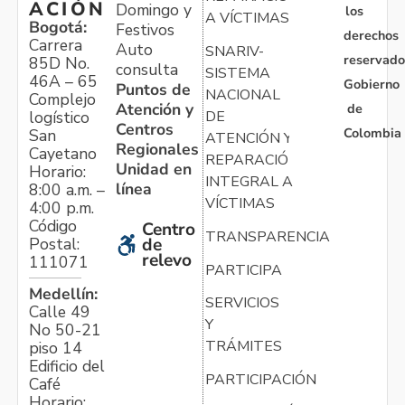
ACIÓN
Domingo y
los
A VÍCTIMAS
Bogotá:
Festivos
derechos
Carrera
Auto
SNARIV-
reservado
85D No.
consulta
SISTEMA
46A – 65
Gobierno
Puntos de
NACIONAL
Complejo
Atención y
de
logístico
DE
Centros
Colombia
San
ATENCIÓN Y
Regionales
Cayetano
REPARACIÓN
Unidad en
Horario:
INTEGRAL A
línea
8:00 a.m. –
VÍCTIMAS
4:00 p.m.
Código
Centro
TRANSPARENCIA
Postal:
de
relevo
111071
PARTICIPA
Medellín:
SERVICIOS
Calle 49
Y
No 50-21
TRÁMITES
piso 14
Edificio del
PARTICIPACIÓN
Café
Horario: