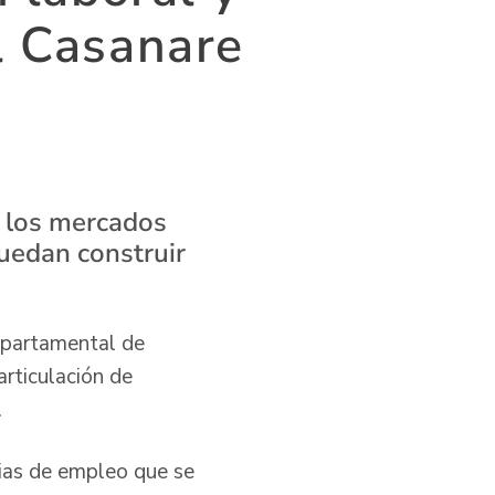
l Casanare
n los mercados
puedan construir
epartamental de
rticulación de
.
rias de empleo que se