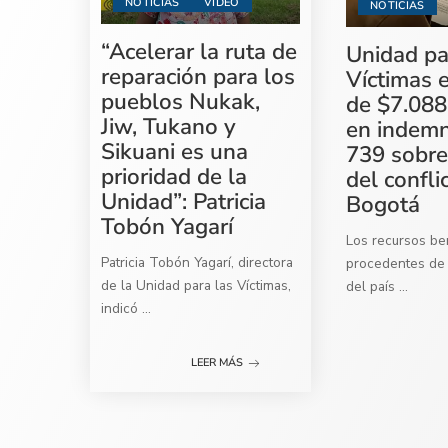
NOTICIAS
VIDEO
NOTICIAS
“Acelerar la ruta de
Unidad pa
reparación para los
Víctimas 
pueblos Nukak,
de $7.088
Jiw, Tukano y
en indemn
Sikuani es una
739 sobre
prioridad de la
del confli
Unidad”: Patricia
Bogotá
Tobón Yagarí
Los recursos ben
Patricia Tobón Yagarí, directora
procedentes de 
de la Unidad para las Víctimas,
del país
...
indicó
...
LEER MÁS