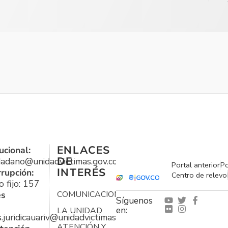
ENLACES
ucional:
DE
udadano@unidadvictimas.gov.co
Portal anterior
Po
INTERÉS
rrupción:
Centro de relevo
 fijo: 157
es
COMUNICACIONES
Síguenos
en:
LA UNIDAD
s.juridicauariv@unidadvictimas.gov.co
ATENCIÓN Y