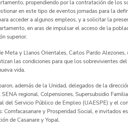
artamento, propendiendo por la contratación de los s
stionar en este tipo de eventos jornadas para la defin
ara acceder a algunos empleos, y a solicitar la prese
artamento, en aras de impulsar el acceso de la poblac
n superior.
l de Meta y Llanos Orientales, Carlos Pardo Alezones,
ntizan las condiciones para que los sobrevivientes de
nueva vida.
aron, además de la Unidad, delegados de la dirección 
o, SENA regional, Colpensiones, Supersubsidio Familia
al del Servicio Público de Empleo (UAESPE) y el co
: Comfacasanare y Prosperidad Social, e invitados es
ción de Casanare y Yopal.