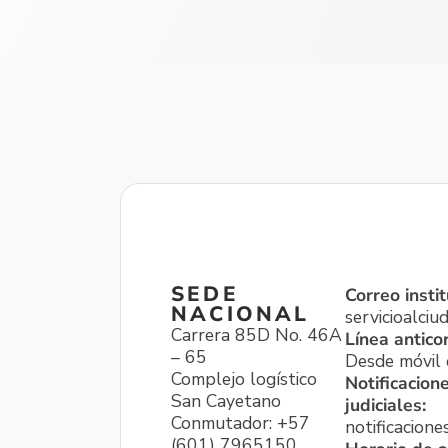
SEDE
Correo instit
NACIONAL
servicioalci
Carrera 85D No. 46A
Línea antico
– 65
Desde móvil o
Complejo logístico
Notificacion
San Cayetano
judiciales:
Conmutador: +57
notificacione
(601) 7965150