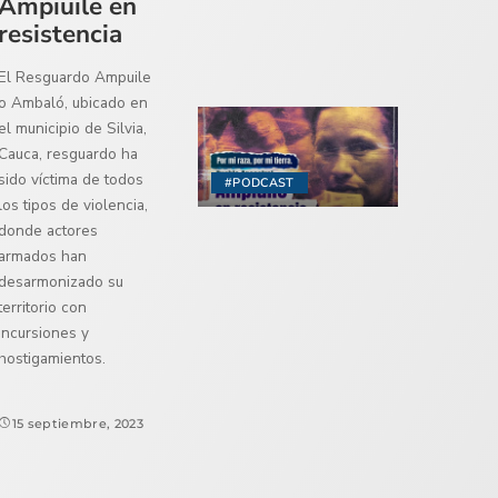
Ampiuile en
resistencia
El Resguardo Ampuile
o Ambaló, ubicado en
el municipio de Silvia,
Cauca, resguardo ha
sido víctima de todos
#PODCAST
los tipos de violencia,
donde actores
armados han
desarmonizado su
territorio con
incursiones y
hostigamientos.
15 septiembre, 2023