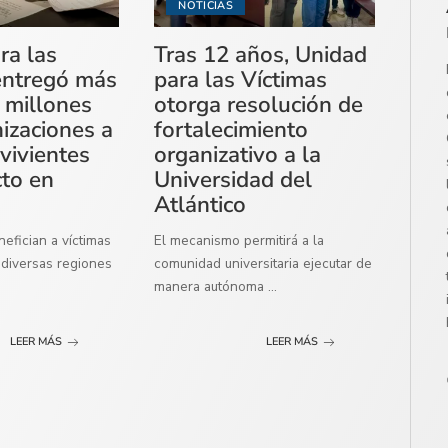
NOTICIAS
ra las
Tras 12 años, Unidad
entregó más
para las Víctimas
 millones
otorga resolución de
izaciones a
fortalecimiento
vivientes
organizativo a la
cto en
Universidad del
Atlántico
efician a víctimas
El mecanismo permitirá a la
diversas regiones
comunidad universitaria ejecutar de
manera autónoma
...
LEER MÁS
LEER MÁS