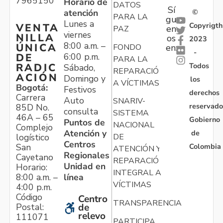
7965150
Horario de
DATOS
Sí
atención
©
PARA LA
gu
Lunes a
Copyrigth
VENTA
en
PAZ
viernes
NILLA
os
2023
8:00 a.m. –
ÚNICA
FONDO
en:
-
6:00 p.m.
DE
PARA LA
Todos
RADIC
Sábado,
REPARACIÓN
ACIÓN
Domingo y
los
A VÍCTIMAS
Bogotá:
Festivos
derechos
Carrera
Auto
SNARIV-
reservado
85D No.
consulta
SISTEMA
46A – 65
Gobierno
Puntos de
NACIONAL
Complejo
Atención y
de
logístico
DE
Centros
Colombia
San
ATENCIÓN Y
Regionales
Cayetano
REPARACIÓN
Unidad en
Horario:
INTEGRAL A
línea
8:00 a.m. –
VÍCTIMAS
4:00 p.m.
Código
Centro
TRANSPARENCIA
Postal:
de
relevo
111071
PARTICIPA