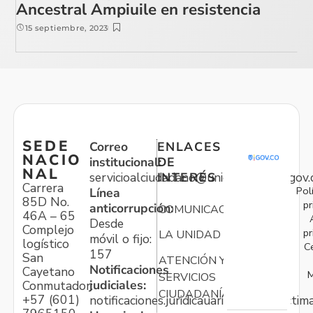
Ancestral Ampiuile en resistencia
15 septiembre, 2023
SEDE
Correo
ENLACES
NACIO
institucional:
DE
NAL
servicioalciudadano@unidadvictimas.gov.
INTERÉS
Carrera
Pol
Línea
85D No.
pr
anticorrupción:
COMUNICACIONES
46A – 65
Desde
Complejo
pr
LA UNIDAD
móvil o fijo:
logístico
C
157
San
ATENCIÓN Y
Notificaciones
Cayetano
M
SERVICIOS
judiciales:
Conmutador:
CIUDADANÍA
+57 (601)
notificaciones.juridicauariv@unidadvictim