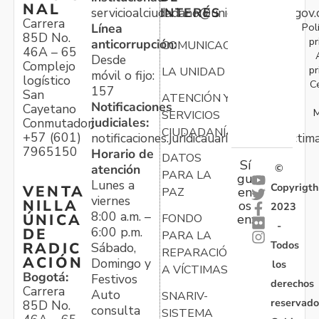
NAL
servicioalciudadano@unidadvictimas.gov.
INTERÉS
Carrera
Pol
Línea
85D No.
pr
anticorrupción:
COMUNICACIONES
46A – 65
Desde
Complejo
pr
LA UNIDAD
móvil o fijo:
logístico
C
157
San
ATENCIÓN Y
Notificaciones
Cayetano
M
SERVICIOS
judiciales:
Conmutador:
CIUDADANÍA
+57 (601)
notificaciones.juridicauariv@unidadvictim
7965150
Horario de
DATOS
Sí
atención
©
PARA LA
gu
Lunes a
Copyrigth
VENTA
en
PAZ
viernes
NILLA
os
2023
8:00 a.m. –
ÚNICA
FONDO
en:
-
6:00 p.m.
DE
PARA LA
Todos
RADIC
Sábado,
REPARACIÓN
ACIÓN
Domingo y
los
A VÍCTIMAS
Bogotá:
Festivos
derechos
Carrera
Auto
SNARIV-
reservado
85D No.
consulta
SISTEMA