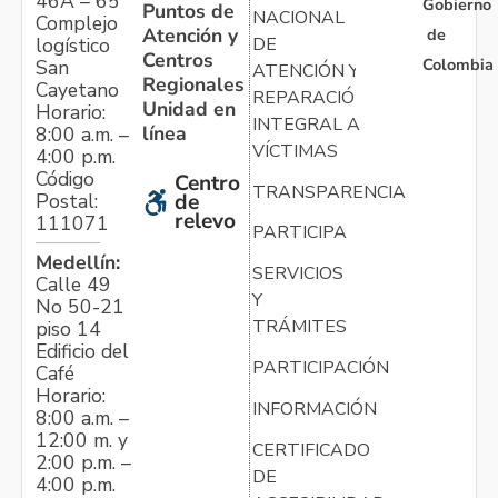
46A – 65
Gobierno
Puntos de
NACIONAL
Complejo
Atención y
de
logístico
DE
Centros
Colombia
San
ATENCIÓN Y
Regionales
Cayetano
REPARACIÓN
Unidad en
Horario:
INTEGRAL A
línea
8:00 a.m. –
VÍCTIMAS
4:00 p.m.
Código
Centro
TRANSPARENCIA
Postal:
de
relevo
111071
PARTICIPA
Medellín:
SERVICIOS
Calle 49
Y
No 50-21
TRÁMITES
piso 14
Edificio del
PARTICIPACIÓN
Café
Horario:
INFORMACIÓN
8:00 a.m. –
12:00 m. y
CERTIFICADO
2:00 p.m. –
DE
4:00 p.m.