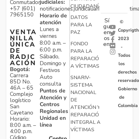
judiciales:
Conmutador:
CIUDADANÍA
+57 (601)
notificaciones.juridicauariv@unidadvictim
7965150
Horario de
DATOS
Sí
atención
©
PARA LA
gu
Lunes a
Copyrigth
VENTA
en
PAZ
viernes
NILLA
os
2023
8:00 a.m. –
ÚNICA
FONDO
en:
-
6:00 p.m.
DE
PARA LA
Todos
RADIC
Sábado,
REPARACIÓN
ACIÓN
Domingo y
los
A VÍCTIMAS
Bogotá:
Festivos
derechos
Carrera
Auto
SNARIV-
reservado
85D No.
consulta
SISTEMA
46A – 65
Gobierno
Puntos de
NACIONAL
Complejo
Atención y
de
logístico
DE
Centros
Colombia
San
ATENCIÓN Y
Regionales
Cayetano
REPARACIÓN
Unidad en
Horario:
INTEGRAL A
línea
8:00 a.m. –
VÍCTIMAS
4:00 p.m.
Código
Centro