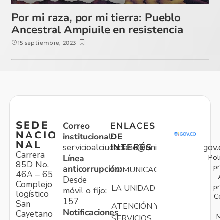
Por mi raza, por mi tierra: Pueblo
Ancestral Ampiuile en resistencia
15 septiembre, 2023
SEDE
Correo
ENLACES
NACIO
institucional:
DE
NAL
servicioalciudadano@unidadvictimas.gov.
INTERÉS
Carrera
Pol
Línea
85D No.
pr
anticorrupción:
COMUNICACIONES
46A – 65
Desde
Complejo
pr
LA UNIDAD
móvil o fijo:
logístico
C
157
San
ATENCIÓN Y
Notificaciones
Cayetano
M
SERVICIOS