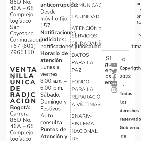
85D No.
pr
anticorrupción:
COMUNICACIONES
46A – 65
Desde
Complejo
pr
LA UNIDAD
móvil o fijo:
logístico
C
157
San
ATENCIÓN Y
Notificaciones
Cayetano
M
SERVICIOS
judiciales:
Conmutador:
CIUDADANÍA
+57 (601)
notificaciones.juridicauariv@unidadvictim
7965150
Horario de
DATOS
Sí
atención
©
PARA LA
gu
Lunes a
Copyrigth
VENTA
en
PAZ
viernes
NILLA
os
2023
8:00 a.m. –
ÚNICA
FONDO
en:
-
6:00 p.m.
DE
PARA LA
Todos
RADIC
Sábado,
REPARACIÓN
ACIÓN
Domingo y
los
A VÍCTIMAS
Bogotá:
Festivos
derechos
Carrera
Auto
SNARIV-
reservado
85D No.
consulta
SISTEMA
46A – 65
Gobierno
Puntos de
NACIONAL
Complejo
Atención y
de
logístico
DE