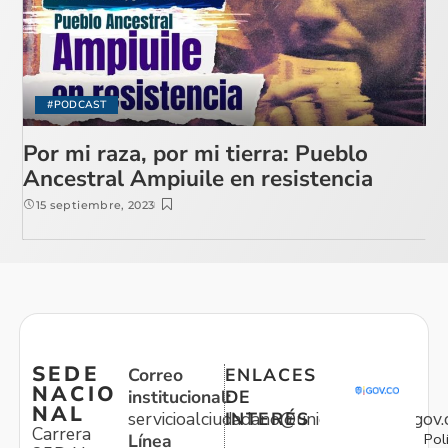
#PODCAST
Por mi raza, por mi tierra: Pueblo
Ancestral Ampiuile en resistencia
15 septiembre, 2023
SEDE
Correo
ENLACES
NACIO
institucional:
DE
NAL
servicioalciudadano@unidadvictimas.gov.
INTERÉS
Carrera
Pol
Línea