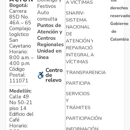
los
A VÍCTIMAS
Bogotá:
Festivos
derechos
Carrera
Auto
SNARIV-
reservado
85D No.
consulta
SISTEMA
46A – 65
Gobierno
Puntos de
NACIONAL
Complejo
Atención y
de
logístico
DE
Centros
Colombia
San
ATENCIÓN Y
Regionales
Cayetano
REPARACIÓN
Unidad en
Horario:
INTEGRAL A
línea
8:00 a.m. –
VÍCTIMAS
4:00 p.m.
Código
Centro
TRANSPARENCIA
Postal:
de
relevo
111071
PARTICIPA
Medellín:
SERVICIOS
Calle 49
Y
No 50-21
TRÁMITES
piso 14
Edificio del
PARTICIPACIÓN
Café
Horario:
INFORMACIÓN