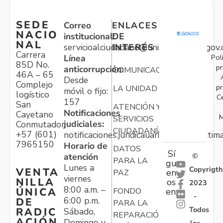
SEDE
Correo
ENLACES
NACIO
institucional:
DE
NAL
servicioalciudadano@unidadvictimas.gov.
INTERÉS
Carrera
Pol
Línea
85D No.
pr
anticorrupción:
COMUNICACIONES
46A – 65
Desde
Complejo
pr
LA UNIDAD
móvil o fijo:
logístico
C
157
San
ATENCIÓN Y
Notificaciones
Cayetano
M
SERVICIOS
judiciales:
Conmutador:
CIUDADANÍA
+57 (601)
notificaciones.juridicauariv@unidadvictim
7965150
Horario de
DATOS
Sí
atención
©
PARA LA
gu
Lunes a
Copyrigth
VENTA
en
PAZ
viernes
NILLA
os
2023
8:00 a.m. –
ÚNICA
FONDO
en:
-
6:00 p.m.
DE
PARA LA
Todos
RADIC
Sábado,
REPARACIÓN
ACIÓN
Domingo y