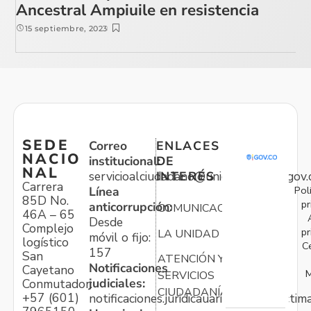
Ancestral Ampiuile en resistencia
15 septiembre, 2023
SEDE
Correo
ENLACES
NACIO
institucional:
DE
NAL
servicioalciudadano@unidadvictimas.gov.
INTERÉS
Carrera
Pol
Línea
85D No.
pr
anticorrupción:
COMUNICACIONES
46A – 65
Desde
Complejo
pr
LA UNIDAD
móvil o fijo:
logístico
C
157
San
ATENCIÓN Y
Notificaciones
Cayetano
M
SERVICIOS
judiciales:
Conmutador:
CIUDADANÍA
+57 (601)
notificaciones.juridicauariv@unidadvictim