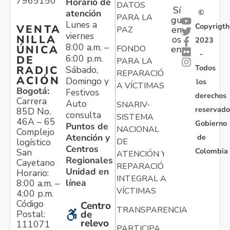
7965150
Horario de
DATOS
Sí
atención
©
PARA LA
gu
Lunes a
Copyrigth
VENTA
en
PAZ
viernes
NILLA
os
2023
8:00 a.m. –
ÚNICA
FONDO
en:
-
6:00 p.m.
DE
PARA LA
Todos
RADIC
Sábado,
REPARACIÓN
ACIÓN
Domingo y
los
A VÍCTIMAS
Bogotá:
Festivos
derechos
Carrera
Auto
SNARIV-
reservado
85D No.
consulta
SISTEMA
46A – 65
Gobierno
Puntos de
NACIONAL
Complejo
Atención y
de
logístico
DE
Centros
Colombia
San
ATENCIÓN Y
Regionales
Cayetano
REPARACIÓN
Unidad en
Horario:
INTEGRAL A
línea
8:00 a.m. –
VÍCTIMAS
4:00 p.m.
Código
Centro
TRANSPARENCIA
Postal:
de
relevo
111071
PARTICIPA