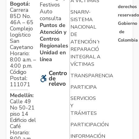
A VÍCTIMAS
Bogotá:
Festivos
derechos
Carrera
Auto
SNARIV-
reservado
85D No.
consulta
SISTEMA
46A – 65
Gobierno
Puntos de
NACIONAL
Complejo
Atención y
de
logístico
DE
Centros
Colombia
San
ATENCIÓN Y
Regionales
Cayetano
REPARACIÓN
Unidad en
Horario:
INTEGRAL A
línea
8:00 a.m. –
VÍCTIMAS
4:00 p.m.
Código
Centro
TRANSPARENCIA
Postal:
de
relevo
111071
PARTICIPA
Medellín:
SERVICIOS
Calle 49
Y
No 50-21
TRÁMITES
piso 14
Edificio del
PARTICIPACIÓN
Café
Horario:
INFORMACIÓN
8:00 a.m. –