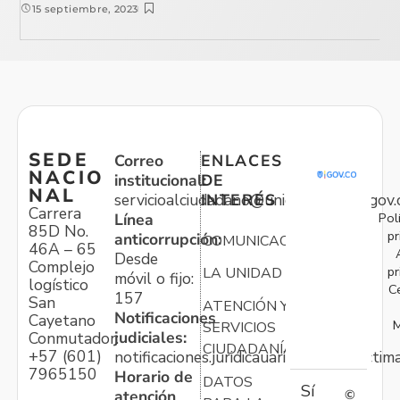
15 septiembre, 2023
SEDE
Correo
ENLACES
NACIO
institucional:
DE
NAL
servicioalciudadano@unidadvictimas.gov.
INTERÉS
Carrera
Pol
Línea
85D No.
pr
anticorrupción:
COMUNICACIONES
46A – 65
Desde
Complejo
pr
LA UNIDAD
móvil o fijo:
logístico
C
157
San
ATENCIÓN Y
Notificaciones
Cayetano
M
SERVICIOS
judiciales:
Conmutador:
CIUDADANÍA
+57 (601)
notificaciones.juridicauariv@unidadvictim
7965150
Horario de
DATOS
Sí
atención
©