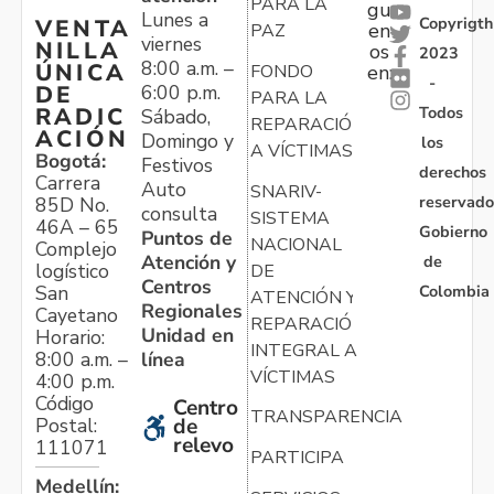
PARA LA
gu
Lunes a
Copyrigth
VENTA
en
PAZ
viernes
NILLA
os
2023
8:00 a.m. –
ÚNICA
FONDO
en:
-
6:00 p.m.
DE
PARA LA
Todos
RADIC
Sábado,
REPARACIÓN
ACIÓN
Domingo y
los
A VÍCTIMAS
Bogotá:
Festivos
derechos
Carrera
Auto
SNARIV-
reservado
85D No.
consulta
SISTEMA
46A – 65
Gobierno
Puntos de
NACIONAL
Complejo
Atención y
de
logístico
DE
Centros
Colombia
San
ATENCIÓN Y
Regionales
Cayetano
REPARACIÓN
Unidad en
Horario:
INTEGRAL A
línea
8:00 a.m. –
VÍCTIMAS
4:00 p.m.
Código
Centro
TRANSPARENCIA
Postal:
de
relevo
111071
PARTICIPA
Medellín: