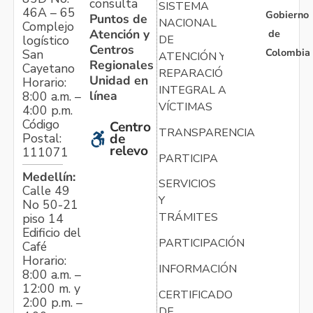
consulta
SISTEMA
46A – 65
Gobierno
Puntos de
NACIONAL
Complejo
Atención y
de
logístico
DE
Centros
Colombia
San
ATENCIÓN Y
Regionales
Cayetano
REPARACIÓN
Unidad en
Horario:
INTEGRAL A
línea
8:00 a.m. –
VÍCTIMAS
4:00 p.m.
Código
Centro
TRANSPARENCIA
Postal:
de
relevo
111071
PARTICIPA
Medellín:
SERVICIOS
Calle 49
Y
No 50-21
TRÁMITES
piso 14
Edificio del
PARTICIPACIÓN
Café
Horario:
INFORMACIÓN
8:00 a.m. –
12:00 m. y
CERTIFICADO
2:00 p.m. –
DE