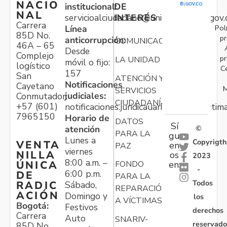
NACIO
institucional:
DE
NAL
servicioalciudadano@unidadvictimas.gov.
INTERÉS
Carrera
Pol
Línea
85D No.
pr
anticorrupción:
COMUNICACIONES
46A – 65
Desde
Complejo
pr
LA UNIDAD
móvil o fijo:
logístico
C
157
San
ATENCIÓN Y
Notificaciones
Cayetano
M
SERVICIOS
judiciales:
Conmutador:
CIUDADANÍA
+57 (601)
notificaciones.juridicauariv@unidadvictim
7965150
Horario de
DATOS
Sí
atención
©
PARA LA
gu
Lunes a
Copyrigth
VENTA
en
PAZ
viernes
NILLA
os
2023
8:00 a.m. –
ÚNICA
FONDO
en:
-
6:00 p.m.
DE
PARA LA
Todos
RADIC
Sábado,
REPARACIÓN
ACIÓN
Domingo y
los
A VÍCTIMAS
Bogotá:
Festivos
derechos
Carrera
Auto
SNARIV-
reservado
85D No.