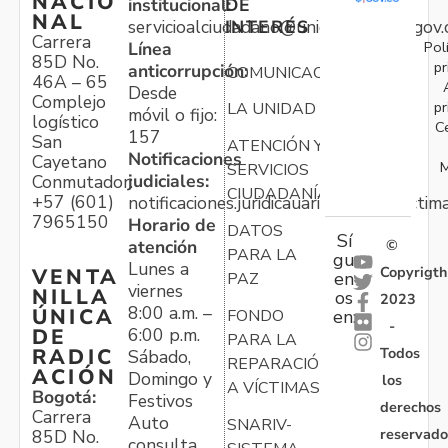
NACIO
institucional:
DE
NAL
servicioalciudadano@unidadvictimas.gov.
INTERÉS
Carrera
Pol
Línea
85D No.
pr
anticorrupción:
COMUNICACIONES
46A – 65
Desde
Complejo
pr
LA UNIDAD
móvil o fijo:
logístico
C
157
San
ATENCIÓN Y
Notificaciones
Cayetano
M
SERVICIOS
judiciales:
Conmutador:
CIUDADANÍA
+57 (601)
notificaciones.juridicauariv@unidadvictim
7965150
Horario de
DATOS
Sí
atención
©
PARA LA
gu
Lunes a
Copyrigth
VENTA
en
PAZ
viernes
NILLA
os
2023
8:00 a.m. –
ÚNICA
FONDO
en:
-
6:00 p.m.
DE
PARA LA
Todos
RADIC
Sábado,
REPARACIÓN
ACIÓN
Domingo y
los
A VÍCTIMAS
Bogotá:
Festivos
derechos
Carrera
Auto
SNARIV-
reservado
85D No.
consulta