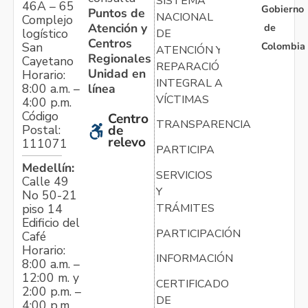
SISTEMA
46A – 65
Gobierno
Puntos de
NACIONAL
Complejo
Atención y
de
logístico
DE
Centros
Colombia
San
ATENCIÓN Y
Regionales
Cayetano
REPARACIÓN
Unidad en
Horario:
INTEGRAL A
línea
8:00 a.m. –
VÍCTIMAS
4:00 p.m.
Código
Centro
TRANSPARENCIA
Postal:
de
relevo
111071
PARTICIPA
Medellín:
SERVICIOS
Calle 49
Y
No 50-21
TRÁMITES
piso 14
Edificio del
PARTICIPACIÓN
Café
Horario:
INFORMACIÓN
8:00 a.m. –
12:00 m. y
CERTIFICADO
2:00 p.m. –
DE
4:00 p.m.