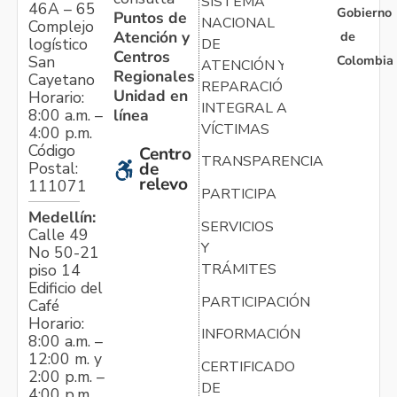
SISTEMA
46A – 65
Gobierno
Puntos de
NACIONAL
Complejo
Atención y
de
logístico
DE
Centros
Colombia
San
ATENCIÓN Y
Regionales
Cayetano
REPARACIÓN
Unidad en
Horario:
INTEGRAL A
línea
8:00 a.m. –
VÍCTIMAS
4:00 p.m.
Código
Centro
TRANSPARENCIA
Postal:
de
relevo
111071
PARTICIPA
Medellín:
SERVICIOS
Calle 49
Y
No 50-21
TRÁMITES
piso 14
Edificio del
PARTICIPACIÓN
Café
Horario:
INFORMACIÓN
8:00 a.m. –
12:00 m. y
CERTIFICADO
2:00 p.m. –
DE
4:00 p.m.