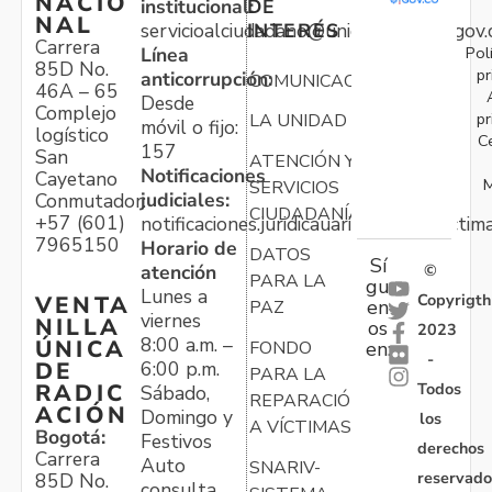
NACIO
institucional:
DE
NAL
servicioalciudadano@unidadvictimas.gov.
INTERÉS
Carrera
Pol
Línea
85D No.
pr
anticorrupción:
COMUNICACIONES
46A – 65
Desde
Complejo
pr
LA UNIDAD
móvil o fijo:
logístico
C
157
San
ATENCIÓN Y
Notificaciones
Cayetano
M
SERVICIOS
judiciales:
Conmutador:
CIUDADANÍA
+57 (601)
notificaciones.juridicauariv@unidadvictim
7965150
Horario de
DATOS
Sí
atención
©
PARA LA
gu
Lunes a
Copyrigth
VENTA
en
PAZ
viernes
NILLA
os
2023
8:00 a.m. –
ÚNICA
FONDO
en:
-
6:00 p.m.
DE
PARA LA
Todos
RADIC
Sábado,
REPARACIÓN
ACIÓN
Domingo y
los
A VÍCTIMAS
Bogotá:
Festivos
derechos
Carrera
Auto
SNARIV-
reservado
85D No.
consulta