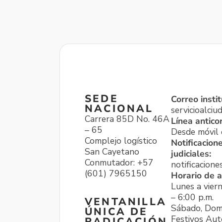
SEDE
Correo instit
NACIONAL
servicioalci
Carrera 85D No. 46A
Línea antico
– 65
Desde móvil o
Complejo logístico
Notificacion
San Cayetano
judiciales:
Conmutador: +57
notificacione
(601) 7965150
Horario de a
Lunes a viern
– 6:00 p.m.
VENTANILLA
Sábado, Dom
ÚNICA DE
Festivos Aut
RADICACIÓN