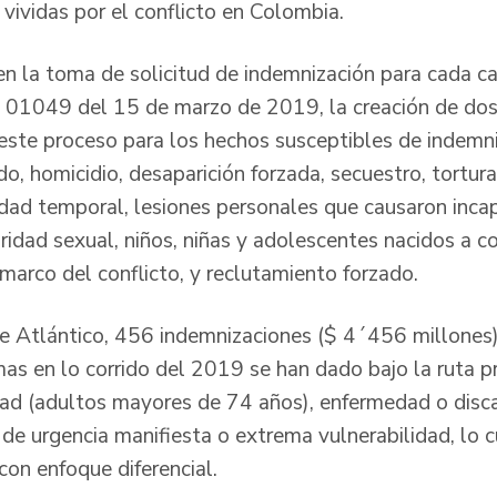
vividas por el conflicto en Colombia.
en la toma de solicitud de indemnización para cada ca
n 01049 del 15 de marzo de 2019, la creación de dos 
este proceso para los hechos susceptibles de indemni
, homicidio, desaparición forzada, secuestro, tortura
dad temporal, lesiones personales que causaron inc
gridad sexual, niños, niñas y adolescentes nacidos a 
 marco del conflicto, y reclutamiento forzado.
e Atlántico, 456 indemnizaciones ($ 4´456 millones)
mas en lo corrido del 2019 se han dado bajo la ruta p
edad (adultos mayores de 74 años), enfermedad o disc
de urgencia manifiesta o extrema vulnerabilidad, lo c
con enfoque diferencial.