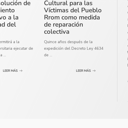
solución de
Cultural para las
miento
Víctimas del Pueblo
vo a la
Rrom como medida
ad del
de reparación
colectiva
mitirá a la
Quince años después de la
sitaria ejecutar de
expedición del Decreto Ley 4634
ma
...
de
...
LEER MÁS
LEER MÁS