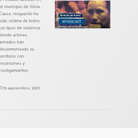
el municipio de Silvia,
Cauca, resguardo ha
sido víctima de todos
#PODCAST
los tipos de violencia,
donde actores
armados han
desarmonizado su
territorio con
incursiones y
hostigamientos.
15 septiembre, 2023