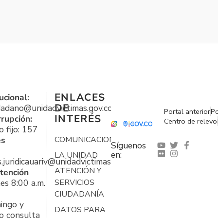
ENLACES
ucional:
DE
udadano@unidadvictimas.gov.co
Portal anterior
Po
INTERÉS
rrupción:
Centro de relevo
 fijo: 157
es
COMUNICACIONES
Síguenos
en:
LA UNIDAD
s.juridicauariv@unidadvictimas.gov.co
ATENCIÓN Y
tención
es 8:00 a.m.
SERVICIOS
CIUDADANÍA
ingo y
DATOS PARA
o consulta