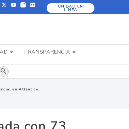
UNIDAD EN
LÍNEA
DAD
TRANSPARENCIA
Botón de búsqueda
ncial en Atlántico
zada con 73