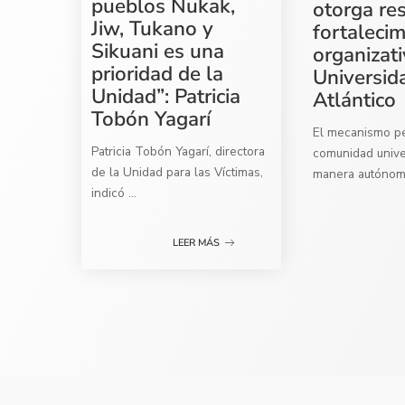
pueblos Nukak,
otorga re
Jiw, Tukano y
fortaleci
Sikuani es una
organizati
prioridad de la
Universid
Unidad”: Patricia
Atlántico
Tobón Yagarí
El mecanismo per
Patricia Tobón Yagarí, directora
comunidad univer
de la Unidad para las Víctimas,
manera autóno
indicó
...
LEER MÁS