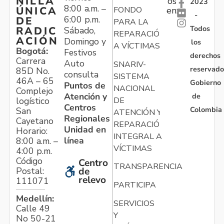
NILLA
os
2023
8:00 a.m. –
ÚNICA
FONDO
en:
-
6:00 p.m.
DE
PARA LA
Todos
RADIC
Sábado,
REPARACIÓN
ACIÓN
Domingo y
los
A VÍCTIMAS
Bogotá:
Festivos
derechos
Carrera
Auto
SNARIV-
reservado
85D No.
consulta
SISTEMA
46A – 65
Gobierno
Puntos de
NACIONAL
Complejo
Atención y
de
logístico
DE
Centros
Colombia
San
ATENCIÓN Y
Regionales
Cayetano
REPARACIÓN
Unidad en
Horario:
INTEGRAL A
línea
8:00 a.m. –
VÍCTIMAS
4:00 p.m.
Código
Centro
TRANSPARENCIA
Postal:
de
relevo
111071
PARTICIPA
Medellín:
SERVICIOS
Calle 49
Y
No 50-21