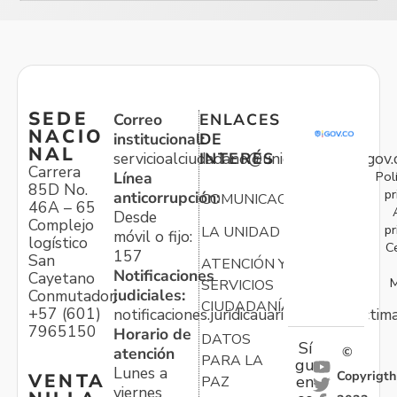
SEDE
Correo
ENLACES
NACIO
institucional:
DE
NAL
servicioalciudadano@unidadvictimas.gov.
INTERÉS
Carrera
Pol
Línea
85D No.
pr
anticorrupción:
COMUNICACIONES
46A – 65
Desde
Complejo
pr
LA UNIDAD
móvil o fijo:
logístico
C
157
San
ATENCIÓN Y
Notificaciones
Cayetano
M
SERVICIOS
judiciales:
Conmutador:
CIUDADANÍA
+57 (601)
notificaciones.juridicauariv@unidadvictim
7965150
Horario de
DATOS
Sí
atención
©
PARA LA
gu
Lunes a
Copyrigth
VENTA
en
PAZ
viernes