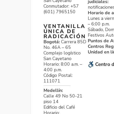
San Cayetano
judiciales:
Conmutador: +57
notificacione
(601) 7965150
Horario de a
Lunes a viern
– 6:00 p.m.
VENTANILLA
Sábado, Dom
ÚNICA DE
Festivos Aut
RADICACIÓN
Puntos de A
Bogotá:
Carrera 85D
Centros Reg
No. 46A – 65
Unidad en l
Complejo logístico
San Cayetano
Horario: 8:00 a.m. –
Centro d
4:00 p.m.
Código Postal:
111071
Medellín:
Calle 49 No 50-21
piso 14
Edificio del Café
Horario: