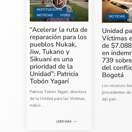
INSTITUCIONAL
NOTICIAS
VIDEO
NOTICIAS
“Acelerar la ruta de
Unidad pa
reparación para los
Víctimas 
pueblos Nukak,
de $7.088
Jiw, Tukano y
en indemn
Sikuani es una
739 sobre
prioridad de la
del confli
Unidad”: Patricia
Bogotá
Tobón Yagarí
Los recursos ben
Patricia Tobón Yagarí, directora
procedentes de 
de la Unidad para las Víctimas,
del país
...
indicó
...
LEER MÁS