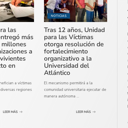
NOTICIAS
ra las
Tras 12 años, Unidad
entregó más
para las Víctimas
 millones
otorga resolución de
izaciones a
fortalecimiento
vivientes
organizativo a la
cto en
Universidad del
Atlántico
efician a víctimas
El mecanismo permitirá a la
diversas regiones
comunidad universitaria ejecutar de
manera autónoma
...
LEER MÁS
LEER MÁS