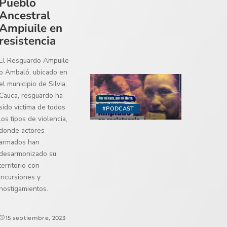
Pueblo
Ancestral
Ampiuile en
resistencia
El Resguardo Ampuile
o Ambaló, ubicado en
el municipio de Silvia,
Cauca, resguardo ha
sido víctima de todos
#PODCAST
los tipos de violencia,
donde actores
armados han
desarmonizado su
territorio con
incursiones y
hostigamientos.
15 septiembre, 2023