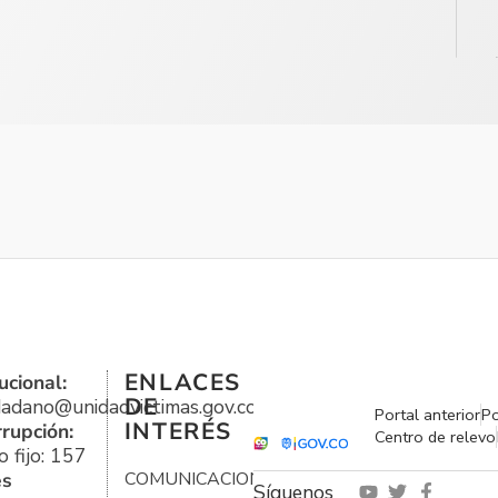
ENLACES
ucional:
DE
udadano@unidadvictimas.gov.co
Portal anterior
Po
INTERÉS
rrupción:
Centro de relevo
 fijo: 157
es
COMUNICACIONES
Síguenos