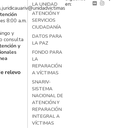
en:
LA UNIDAD
s.juridicauariv@unidadvictimas.gov.co
ATENCIÓN Y
tención
es 8:00 a.m.
SERVICIOS
CIUDADANÍA
ingo y
DATOS PARA
o consulta
LA PAZ
tención y
ionales
FONDO PARA
ínea
LA
REPARACIÓN
e relevo
A VÍCTIMAS
SNARIV-
SISTEMA
NACIONAL DE
ATENCIÓN Y
REPARACIÓN
INTEGRAL A
VÍCTIMAS