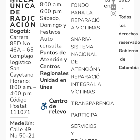
2023
8:00 a.m. –
ÚNICA
FONDO
en:
-
6:00 p.m.
DE
PARA LA
Todos
RADIC
Sábado,
REPARACIÓN
ACIÓN
Domingo y
los
A VÍCTIMAS
Bogotá:
Festivos
derechos
Carrera
Auto
SNARIV-
reservado
85D No.
consulta
SISTEMA
46A – 65
Gobierno
Puntos de
NACIONAL
Complejo
Atención y
de
logístico
DE
Centros
Colombia
San
ATENCIÓN Y
Regionales
Cayetano
REPARACIÓN
Unidad en
Horario:
INTEGRAL A
línea
8:00 a.m. –
VÍCTIMAS
4:00 p.m.
Código
Centro
TRANSPARENCIA
Postal:
de
relevo
111071
PARTICIPA
Medellín:
SERVICIOS
Calle 49
Y
No 50-21