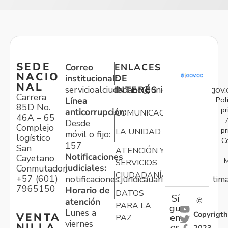
SEDE
Correo
ENLACES
NACIO
institucional:
DE
NAL
servicioalciudadano@unidadvictimas.gov.
INTERÉS
Carrera
Pol
Línea
85D No.
pr
anticorrupción:
COMUNICACIONES
46A – 65
Desde
Complejo
pr
LA UNIDAD
móvil o fijo:
logístico
C
157
San
ATENCIÓN Y
Notificaciones
Cayetano
M
SERVICIOS
judiciales:
Conmutador:
CIUDADANÍA
+57 (601)
notificaciones.juridicauariv@unidadvictim
7965150
Horario de
DATOS
Sí
atención
©
PARA LA
gu
Lunes a
Copyrigth
VENTA
en
PAZ
viernes
NILLA
os