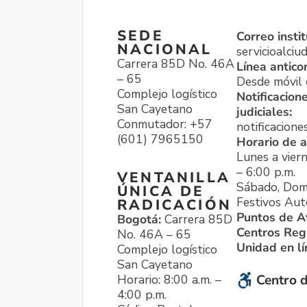
SEDE
Correo instit
NACIONAL
servicioalci
Carrera 85D No. 46A
Línea antico
– 65
Desde móvil o
Complejo logístico
Notificacion
San Cayetano
judiciales:
Conmutador: +57
notificacione
(601) 7965150
Horario de a
Lunes a viern
– 6:00 p.m.
VENTANILLA
Sábado, Dom
ÚNICA DE
Festivos Aut
RADICACIÓN
Puntos de A
Bogotá:
Carrera 85D
Centros Reg
No. 46A – 65
Unidad en l
Complejo logístico
San Cayetano
Horario: 8:00 a.m. –
Centro d
4:00 p.m.