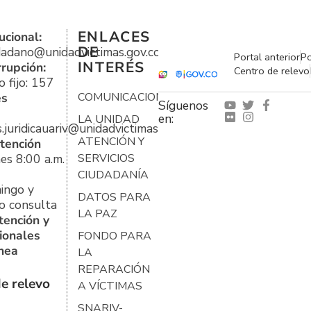
ENLACES
ucional:
DE
udadano@unidadvictimas.gov.co
Portal anterior
Po
INTERÉS
rrupción:
Centro de relevo
 fijo: 157
es
COMUNICACIONES
Síguenos
en:
LA UNIDAD
s.juridicauariv@unidadvictimas.gov.co
ATENCIÓN Y
tención
es 8:00 a.m.
SERVICIOS
CIUDADANÍA
ingo y
DATOS PARA
o consulta
LA PAZ
tención y
ionales
FONDO PARA
ínea
LA
REPARACIÓN
e relevo
A VÍCTIMAS
SNARIV-