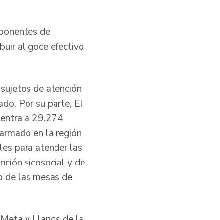
mponentes de
ibuir al goce efectivo
 sujetos de atención
do. Por su parte, El
centra a 29.274
 armado en la región
les para atender las
ción sicosocial y de
o de las mesas de
a Meta y Llanos de la