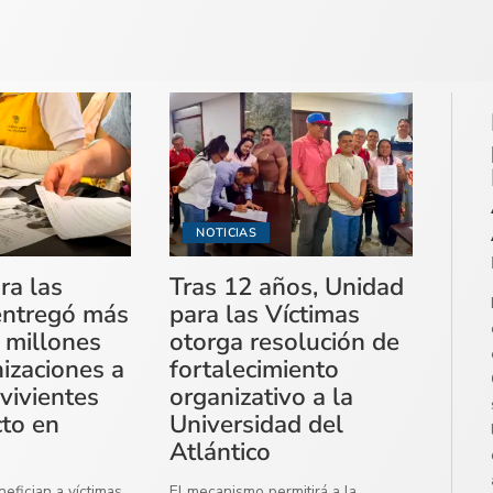
NOTICIAS
ra las
Tras 12 años, Unidad
entregó más
para las Víctimas
 millones
otorga resolución de
izaciones a
fortalecimiento
vivientes
organizativo a la
cto en
Universidad del
Atlántico
efician a víctimas
El mecanismo permitirá a la