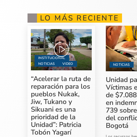
LO MÁS RECIENTE
INSTITUCIONAL
NOTICIAS
VIDEO
NOTICIAS
“Acelerar la ruta de
Unidad pa
reparación para los
Víctimas 
pueblos Nukak,
de $7.088
Jiw, Tukano y
en indemn
Sikuani es una
739 sobre
prioridad de la
del confli
Unidad”: Patricia
Bogotá
Tobón Yagarí
Los recursos ben