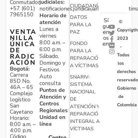
judiciales:
Conmutador:
CIUDADANÍA
+57 (601)
notificaciones.juridicauariv@unidadvictim
7965150
Horario de
DATOS
Sí
atención
©
PARA LA
gu
Lunes a
Copyrigth
VENTA
en
PAZ
viernes
NILLA
os
2023
8:00 a.m. –
ÚNICA
FONDO
en:
-
6:00 p.m.
DE
PARA LA
Todos
RADIC
Sábado,
REPARACIÓN
ACIÓN
Domingo y
los
A VÍCTIMAS
Bogotá:
Festivos
derechos
Carrera
Auto
SNARIV-
reservado
85D No.
consulta
SISTEMA
46A – 65
Gobierno
Puntos de
NACIONAL
Complejo
Atención y
de
logístico
DE
Centros
Colombia
San
ATENCIÓN Y
Regionales
Cayetano
REPARACIÓN
Unidad en
Horario:
INTEGRAL A
línea
8:00 a.m. –
VÍCTIMAS
4:00 p.m.
Código
Centro