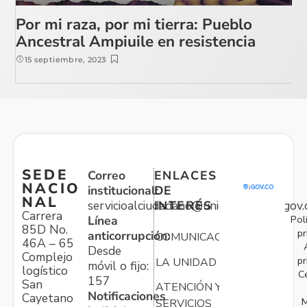
Por mi raza, por mi tierra: Pueblo
Ancestral Ampiuile en resistencia
15 septiembre, 2023
SEDE
Correo
ENLACES
NACIO
institucional:
DE
NAL
servicioalciudadano@unidadvictimas.gov.
INTERÉS
Carrera
Pol
Línea
85D No.
pr
anticorrupción:
COMUNICACIONES
46A – 65
Desde
Complejo
pr
LA UNIDAD
móvil o fijo:
logístico
C
157
San
ATENCIÓN Y
Notificaciones
Cayetano
M
SERVICIOS